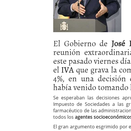
a los costes
21 de novie
¿Cuánto cuesta un soft
El Gobierno de
José 
reunión extraordinar
este pasado viernes día
el
IVA
que grava la com
4%, en una decisión 
había venido tomando h
Se esperaban las decisiones ap
Impuesto de Sociedades a las gr
farmacéutico de las administracione
todos los
agentes socioeconómico
El gran argumento esgrimido por 