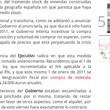
n, del tremendo stock de viviendas construidas
la geografía española sin que parezca que haya
medio plazo.
sional y transitoria, como se adelantó a anunciar
 Gobierno al anunciarla, ya que durará sólo hasta
011, el Gobierno intenta incentivar la compra
posición y voluntad de comprar no esperen, como
ajada de precios que está perpetuando la crisis
encia del
Ejecutivo
radica en que esta medida
ía tomado anteriormente. Recordemos que el 1 de
a ley que incrementaba el IVA aplicable a la
al 8%, y que este mismo 1 de enero de 2011 se
a desgravación fiscal por
compra de vivienda
,
a 24.000 euros anuales.
nteriores del
Gobierno
estaban encaminadas a
 ya pinchada por sí misma, tratando de restar
en favor de otros aspectos, como el alquiler, por
de este viernes hace exactamente lo contrario.