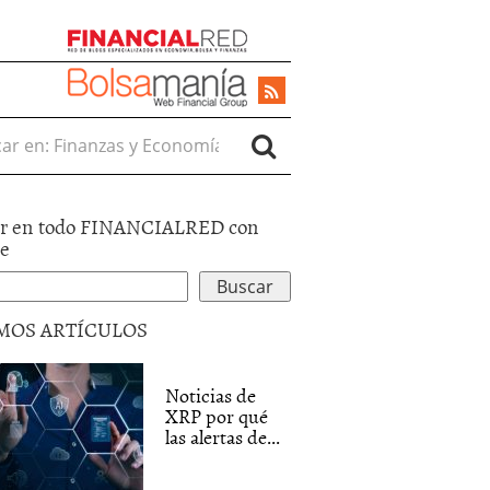
r en:
r en todo FINANCIALRED con
le
MOS ARTÍCULOS
Noticias de
XRP por qué
las alertas de...