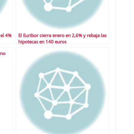
 el 4%
El Euribor cierra enero en 2,6% y rebaja las
hipotecas en 140 euros
rno