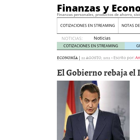
Finanzas y Econ
Finanzas personales, productos de ahorro, sis
COTIZACIONES EN STREAMING
NOTAS DE
Noticias
NOTICIAS:
de XRP
COTIZACIONES EN STREAMING
G
por qué
las
ECONOMÍA
|
22 AGOSTO, 2011
-
Escrito por:
An
alertas
El Gobierno rebaja el 
de
whales
suelen
llegar
tarde
16
de abril
de 2026
Comparativa Costes vs A
acelera la rentabilidad?
Meses sin intereses: Có
compras
24 de noviemb
Planificar tu herencia t