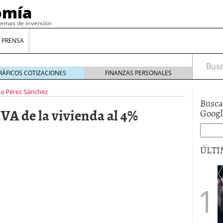
omía
temas de inversión
 PRENSA
Busca
RÁFICOS COTIZACIONES
FINANZAS PERSONALES
a Pérez Sánchez
Busca
IVA de la vivienda al 4%
Goog
ÚLTI
gilidad: ¿Por qué el Préstamo Promotor privado
12 de diciembre de 2025
mo aprovechar esta opción para gestionar tus
re de 2025
ambién es una decisión financiera: cómo anticiparte