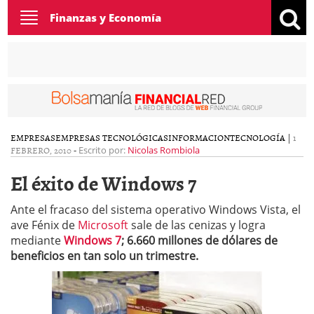
Toggle
Finanzas y Economía
navigation
EMPRESAS
EMPRESAS TECNOLÓGICAS
INFORMACION
TECNOLOGÍA
|
1
FEBRERO, 2010
-
Escrito por:
Nicolas Rombiola
El éxito de Windows 7
Ante el fracaso del sistema operativo Windows Vista, el
ave Fénix de
Microsoft
sale de las cenizas y logra
mediante
Windows 7
; 6.660 millones de dólares de
beneficios en tan solo un trimestre.