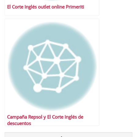
El Corte Inglés outlet online Primeriti
Campaña Repsol y El Corte Inglés de
descuentos