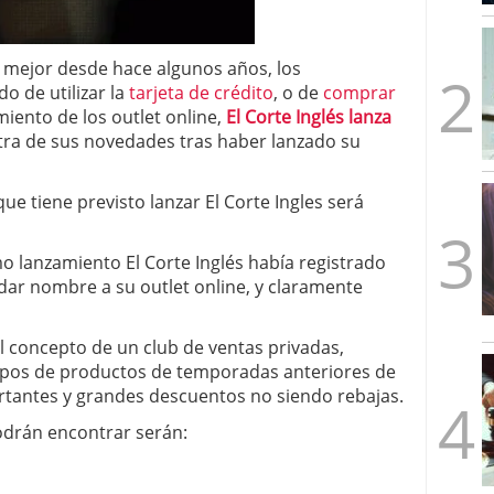
mbre de 2025
ware punto de venta?
3 de octubre de 2025
l mejor desde hace algunos años, los
 de utilizar la
tarjeta de crédito
, o de
comprar
miento de los outlet online,
El Corte Inglés lanza
otra de sus novedades tras haber lanzado su
que tiene previsto lanzar El Corte Ingles será
o lanzamiento El Corte Inglés había registrado
dar nombre a su outlet online, y claramente
 el concepto de un club de ventas privadas,
tipos de productos de temporadas anteriores de
rtantes y grandes descuentos no siendo rebajas.
odrán encontrar serán: