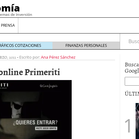
omía
temas de inversión
 PRENSA
Busca
RÁFICOS COTIZACIONES
FINANZAS PERSONALES
RZO, 2011
-
Escrito por:
Ana Pérez Sánchez
Busca
 online Primeriti
Goog
ÚLTI
gilidad: ¿Por qué el Préstamo Promotor privado
12 de diciembre de 2025
mo aprovechar esta opción para gestionar tus
re de 2025
ambién es una decisión financiera: cómo anticiparte