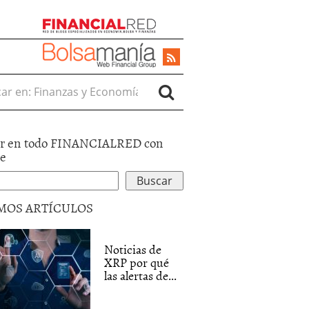
r en:
r en todo FINANCIALRED con
le
MOS ARTÍCULOS
Noticias de
XRP por qué
las alertas de...