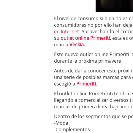
a los costes
21 de novie
¿Cuánto cuesta un soft
El nivel de consumo si bien no es e
consumidores no por ello han dejado
en Internet
. Aprovechando el creci
su outlet online Primeriti
,
esta es 
marca
Veckia.
Este nuevo
outlet online Primeriti 
durante la próxima primavera.
Antes de dar a conocer este próxim
una serie de posibles marcas para 
escogió a
Primeriti.
El outlet online Primeteriti tendrá
llegando a comercializar diversos 
marcas de primera línea bajo impo
Dentro de los segmentos que se p
-Moda
-Complementos