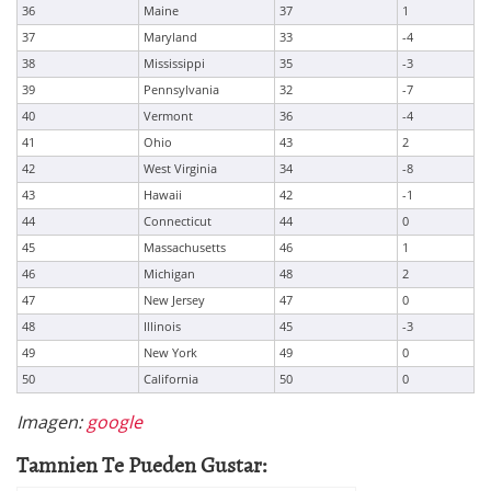
36
Maine
37
1
37
Maryland
33
-4
38
Mississippi
35
-3
39
Pennsylvania
32
-7
40
Vermont
36
-4
41
Ohio
43
2
42
West Virginia
34
-8
43
Hawaii
42
-1
44
Connecticut
44
0
45
Massachusetts
46
1
46
Michigan
48
2
47
New Jersey
47
0
48
Illinois
45
-3
49
New York
49
0
50
California
50
0
Imagen:
google
Tamnien Te Pueden Gustar: