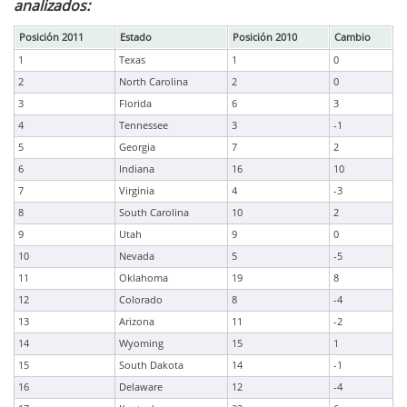
analizados:
Posición 2011
Estado
Posición 2010
Cambio
1
Texas
1
0
2
North Carolina
2
0
3
Florida
6
3
4
Tennessee
3
-1
5
Georgia
7
2
6
Indiana
16
10
7
Virginia
4
-3
8
South Carolina
10
2
9
Utah
9
0
10
Nevada
5
-5
11
Oklahoma
19
8
12
Colorado
8
-4
13
Arizona
11
-2
14
Wyoming
15
1
15
South Dakota
14
-1
16
Delaware
12
-4