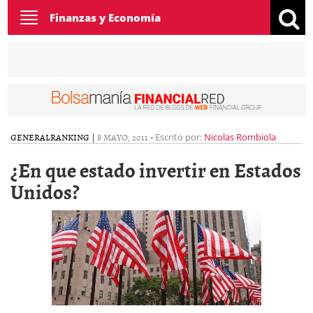
Toggle
Finanzas y Economía
navigation
GENERAL
RANKING
|
8 MAYO, 2011
-
Escrito por:
Nicolas Rombiola
¿En que estado invertir en Estados
Unidos?