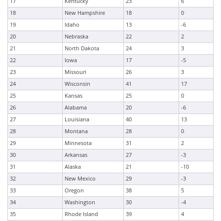
17
Kentucky
23
6
18
New Hampshire
18
0
19
Idaho
13
-6
20
Nebraska
22
2
21
North Dakota
24
3
22
Iowa
17
-5
23
Missouri
26
3
24
Wisconsin
41
17
25
Kansas
25
0
26
Alabama
20
-6
27
Louisiana
40
13
28
Montana
28
0
29
Minnesota
31
2
30
Arkansas
27
-3
31
Alaska
21
-10
32
New Mexico
29
-3
33
Oregon
38
5
34
Washington
30
-4
35
Rhode Island
39
4