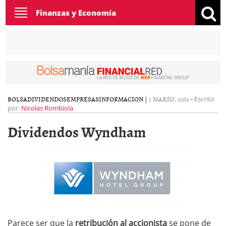
Toggle
Finanzas y Economía
navigation
BOLSA
DIVIDENDOS
EMPRESAS
INFORMACION
|
1 MARZO, 2011
-
Escrito
por:
Nicolas Rombiola
Dividendos Wyndham
Parece ser que la
retribución al accionista
se pone de