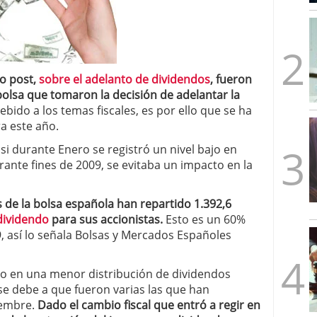
mbre de 2025
ware punto de venta?
3 de octubre de 2025
o post,
sobre el adelanto de dividendos
, fueron
bolsa que tomaron la decisión de adelantar la
ebido a los temas fiscales, es por ello que se ha
a este año.
si durante Enero se registró un nivel bajo en
urante fines de 2009, se evitaba un impacto en la
s de la bolsa española han repartido 1.392,6
dividendo
para sus accionistas.
Esto es un 60%
9, así lo señala Bolsas y Mercados Españoles
ño en una menor distribución de dividendos
e debe a que fueron varias las que han
iembre.
Dado el cambio fiscal que entró a regir en