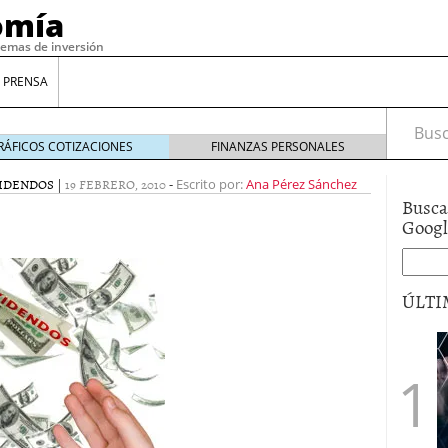
omía
temas de inversión
 PRENSA
Busca
RÁFICOS COTIZACIONES
FINANZAS PERSONALES
IDENDOS
|
19 FEBRERO, 2010
-
Escrito por:
Ana Pérez Sánchez
Busca
Goog
ÚLTI
gilidad: ¿Por qué el Préstamo Promotor privado
12 de diciembre de 2025
mo aprovechar esta opción para gestionar tus
re de 2025
ambién es una decisión financiera: cómo anticiparte