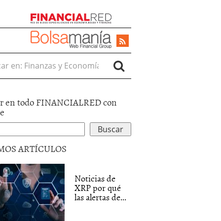
r en:
r en todo FINANCIALRED con
le
MOS ARTÍCULOS
Noticias de
XRP por qué
las alertas de...