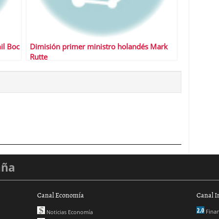
il Boc
Dimisión primer ministro holandés Mark
Rutte
aña
Canal Economía
Canal I
Finan
Noticias Economía