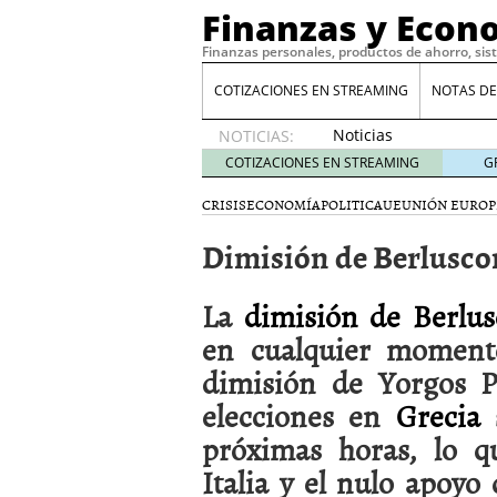
Finanzas y Econ
Finanzas personales, productos de ahorro, sis
COTIZACIONES EN STREAMING
NOTAS DE
Noticias
NOTICIAS:
de XRP
COTIZACIONES EN STREAMING
G
por qué
las
CRISIS
ECONOMÍA
POLITICA
UE
UNIÓN EUROP
alertas
Dimisión de Berlusco
de
whales
suelen
La
dimisión de Berlus
llegar
tarde
16
en cualquier moment
de abril
dimisión de Yorgos P
de 2026
Comparativa Costes vs A
elecciones en
Grecia
s
acelera la rentabilidad?
próximas horas, lo q
Meses sin intereses: Có
compras
24 de noviemb
Italia y el nulo apoyo
Planificar tu herencia t