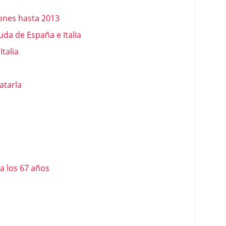
llones hasta 2013
uda de España e Italia
talia
atarla
 a los 67 años