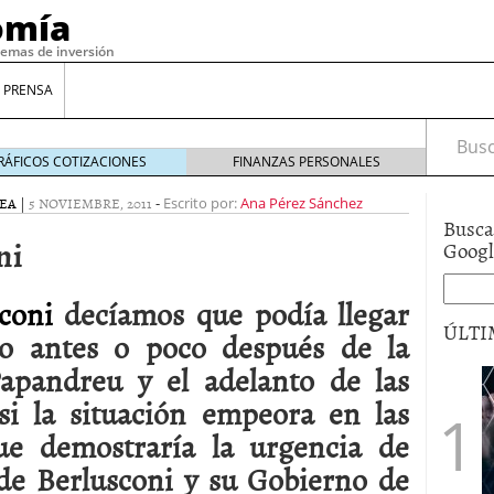
omía
temas de inversión
 PRENSA
Busca
RÁFICOS COTIZACIONES
FINANZAS PERSONALES
EA
|
5 NOVIEMBRE, 2011
-
Escrito por:
Ana Pérez Sánchez
Busca
ni
Goog
coni
decíamos que podía llegar
ÚLTI
o antes o poco después de la
apandreu y el adelanto de las
gilidad: ¿Por qué el Préstamo Promotor privado
i la situación empeora en las
12 de diciembre de 2025
ue demostraría la urgencia de
mo aprovechar esta opción para gestionar tus
re de 2025
 de Berlusconi y su Gobierno de
ambién es una decisión financiera: cómo anticiparte