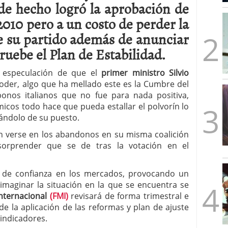
 de hecho logró la aprobación de
mbre de 2025
ware punto de venta?
3 de octubre de 2025
2010 pero a un costo de perder la
e su partido además de anunciar
ruebe el Plan de Estabilidad.
 especulación de que el
primer ministro Silvio
poder, algo que ha mellado este es la Cumbre del
bonos italianos que no fue para nada positiva,
cos todo hace que pueda estallar el polvorín lo
cándolo de su puesto.
 verse en los abandonos en su misma coalición
orprender que se de tras la votación en el
el de confianza en los mercados, provocando un
imaginar la situación en la que se encuentra se
nternacional
(FMI)
revisará de forma trimestral e
e la aplicación de las reformas y plan de ajuste
 indicadores.