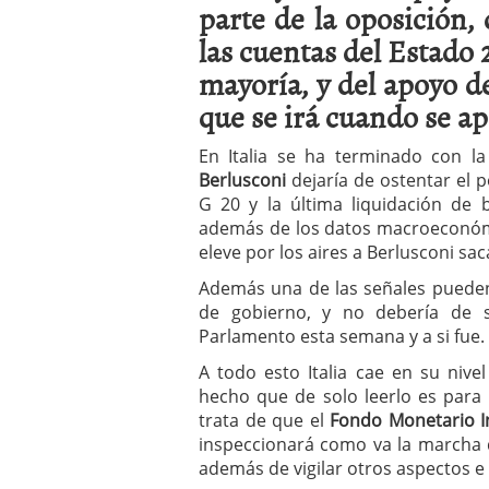
parte de la oposición,
a los costes
21 de novie
¿Cuánto cuesta un soft
las cuentas del Estado 
mayoría, y del apoyo d
que se irá cuando se ap
En Italia se ha terminado con la
Berlusconi
dejaría de ostentar el 
G 20 y la última liquidación de 
además de los datos macroeconómi
eleve por los aires a Berlusconi sa
Además una de las señales pueden
de gobierno, y no debería de s
Parlamento esta semana y a si fue.
A todo esto Italia cae en su niv
hecho que de solo leerlo es para 
trata de que el
Fondo Monetario I
inspeccionará como va la marcha d
además de vigilar otros aspectos e