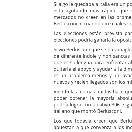
Si algo le quedaba a Italia era un 
está agotando más rápido que m
mercados no creen en las promesa
Berlusconi ni cuando dice cuales so
Las elecciones están prevista pa
elecciones podría ganarla la oposic
Silvio Berlusconi que se ha vanag
de diferente índole y non sanctas
que es su lengua para enfrentar a
quitarle el apoyo y ayudar a la di
es un problema menos y un lavado 
nuevos y recién llegados son los m
Viendo las últimas huidas hace qu
poder obtener la mayoría absol
podría lograr un positivo 306 e igu
italiano que montó Berlusconi.
Los que todavía creen que Berl
apuestan a que convenza a los in