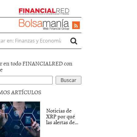
r en:
r en todo FINANCIALRED con
le
MOS ARTÍCULOS
Noticias de
XRP por qué
las alertas de...