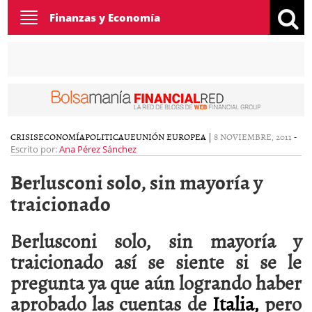
Toggle
Finanzas y Economía
navigation
CRISIS
ECONOMÍA
POLITICA
UE
UNIÓN EUROPEA
|
8 NOVIEMBRE, 2011
-
Escrito por:
Ana Pérez Sánchez
Berlusconi solo, sin mayoría y
traicionado
Berlusconi solo, sin mayoría y
traicionado así se siente si se le
pregunta ya que aún logrando haber
aprobado las cuentas de
Italia,
pero