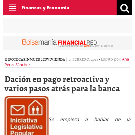
Toggle
Finanzas y Economía
navigation
HIPOTECAS
INMUEBLES
VIVIENDA
|
13 FEBRERO, 2013
-
Escrito por:
Ana
Pérez Sánchez
Dación en pago retroactiva y
varios pasos atrás para la banca
Se empieza a hablar de la