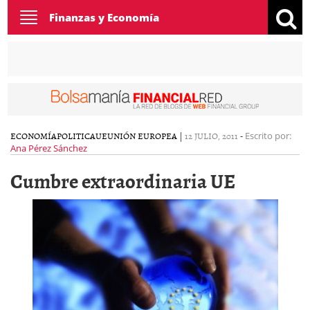
Toggle
Finanzas y Economía
navigation
ECONOMÍA
POLITICA
UE
UNIÓN EUROPEA
|
12 JULIO, 2011
-
Escrito por:
Ana Pérez Sánchez
Cumbre extraordinaria UE