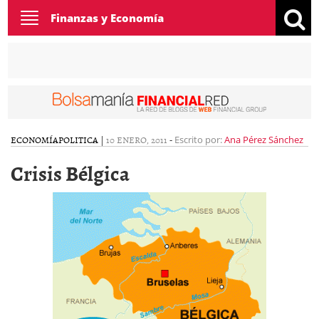
Toggle
Finanzas y Economía
navigation
ECONOMÍA
POLITICA
|
10 ENERO, 2011
-
Escrito por:
Ana Pérez Sánchez
Crisis Bélgica