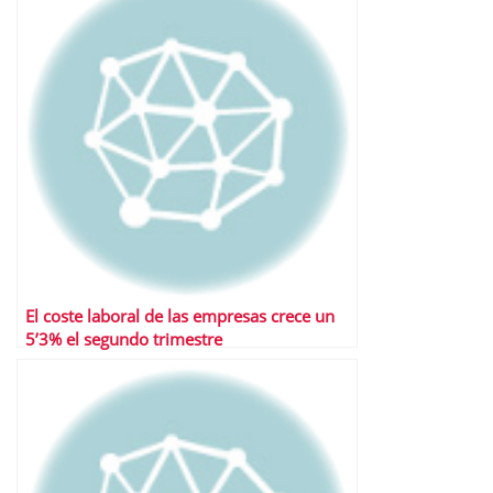
El coste laboral de las empresas crece un
5’3% el segundo trimestre