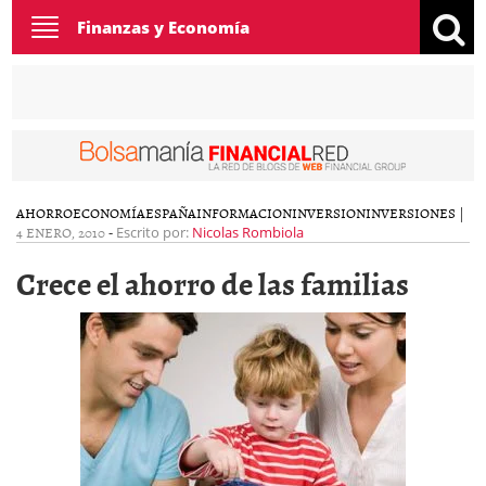
Toggle
Finanzas y Economía
navigation
AHORRO
ECONOMÍA
ESPAÑA
INFORMACION
INVERSION
INVERSIONES
|
4 ENERO, 2010
-
Escrito por:
Nicolas Rombiola
Crece el ahorro de las familias