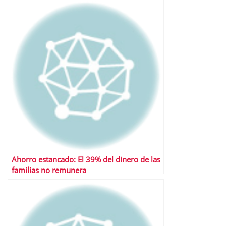
Ahorro estancado: El 39% del dinero de las
familias no remunera