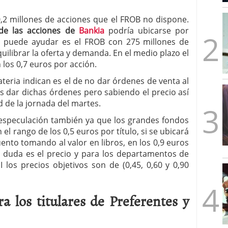
mbre de 2025
ware punto de venta?
3 de octubre de 2025
0,2 millones de acciones que el FROB no dispone.
de las acciones de
Bankia
podría ubicarse por
e puede ayudar es el FROB con 275 millones de
uilibrar la oferta y demanda. En el medio plazo el
 los 0,7 euros por acción.
teria indican es el de no dar órdenes de venta al
 dar dichas órdenes pero sabiendo el precio así
d de la jornada del martes.
a especulación también ya que los grandes fondos
el rango de los 0,5 euros por título, si se ubicará
ento tomando al valor en libros, en los 0,9 euros
n duda es el precio y para los departamentos de
 los precios objetivos son de (0,45, 0,60 y 0,90
a los titulares de Preferentes y