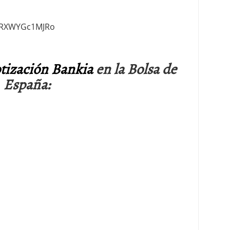
v=RXWYGc1MJRo
tización Bankia
en la Bolsa de
España: