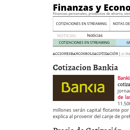
Finanzas y Econ
Finanzas personales, productos de ahorro, sis
COTIZACIONES EN STREAMING
NOTAS DE
Noticias
NOTICIAS:
de XRP
COTIZACIONES EN STREAMING
G
por qué
las
ACCIONES
BANCOS
BOLSA
COTIZACIÓN
|
27 MA
alertas
Cotizacion Bankia
de
whales
suelen
Banki
llegar
cotiz
tarde
16
jorna
de abril
de la
de 2026
11.50
Comparativa Costes vs A
millones serán capital flotante por
acelera la rentabilidad?
explica al provenir del canje de p
Meses sin intereses: Có
compras
24 de noviemb
Planificar tu herencia t