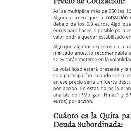
Precio de Cotización:
a los costes
21 de novie
¿Cuánto cuesta un soft
Así se multiplica más de 350 las 1
Algunos creen que la
cotización 
debajo de los 0,3 euros. Algo qu
euros para hacer lo posible para eq
valor podría quedar estabilizado en
Algo que algunos expertos en la ma
mercado antes, lo recomendable es
se evitarán meterse en la volatilida
La volatilidad estará presente y l
solo participarían cuando cotice en 
en ese precio sería un fuerte descu
por acción. En estas horas la gra
análisis de JPMorgan, Nmás1 y BPI
euros) por acción.
Cuánto es la Quita par
Deuda Subordinada: