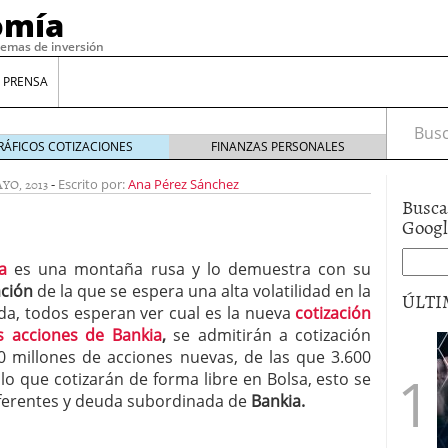
omía
temas de inversión
 PRENSA
Busca
RÁFICOS COTIZACIONES
FINANZAS PERSONALES
YO, 2013
-
Escrito por:
Ana Pérez Sánchez
Busca
Goog
a
es una montaña rusa y lo demuestra con su
ación
de la que se espera una alta volatilidad en la
ÚLTI
da, todos esperan ver cual es la nueva
cotización
s acciones de Bankia
,
se admitirán a cotización
0 millones de acciones nuevas, de las que 3.600
gilidad: ¿Por qué el Préstamo Promotor privado
 lo que cotizarán de forma libre en Bolsa, esto se
12 de diciembre de 2025
referentes y deuda subordinada de
Bankia.
mo aprovechar esta opción para gestionar tus
re de 2025
ambién es una decisión financiera: cómo anticiparte