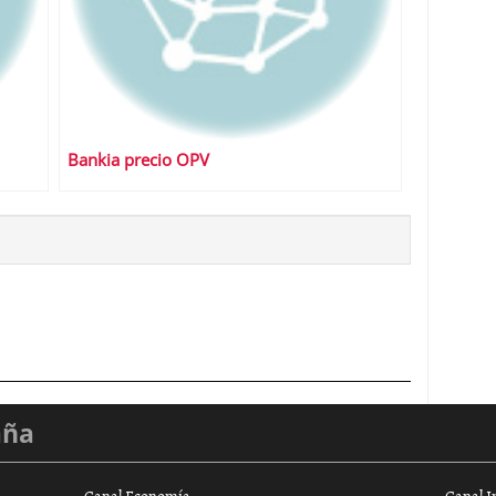
Bankia precio OPV
aña
Canal Economía
Canal I