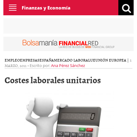
Toggle
Finanzas y Economía
navigation
EMPLEO
EMPRESAS
ESPAÑA
MERCADO LABORAL
UE
UNIÓN EUROPEA
|
2
MARZO, 2011
-
Escrito por:
Ana Pérez Sánchez
Costes laborales unitarios