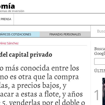
omía
temas de inversión
 PRENSA
Busca
RÁFICOS COTIZACIONES
FINANZAS PERSONALES
Pérez Sánchez
Busca
del capital privado
Goog
o más conocida entre los
ÚLTI
 no es otra que la compra
s, a precios bajos, y
gilidad: ¿Por qué el Préstamo Promotor privado
12 de diciembre de 2025
car a estas a flote, y años
mo aprovechar esta opción para gestionar tus
5, venderlas por el doble o
re de 2025
ambién es una decisión financiera: cómo anticiparte