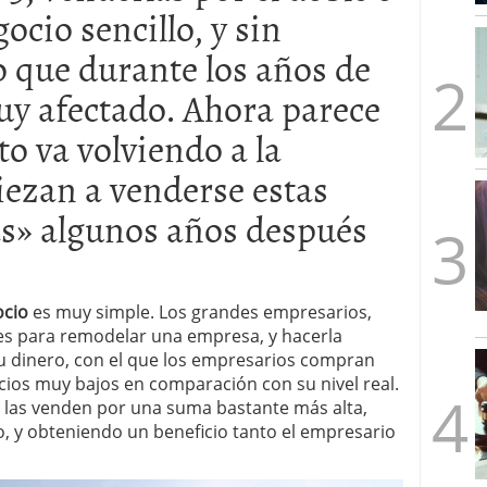
cio sencillo, y sin
mbre de 2025
ware punto de venta?
3 de octubre de 2025
 que durante los años de
muy afectado. Ahora parece
to va volviendo a la
ezan a venderse estas
s» algunos años después
ocio
es muy simple. Los grandes empresarios,
es para remodelar una empresa, y hacerla
su dinero, con el que los empresarios compran
ios muy bajos en comparación con su nivel real.
 las venden por una suma bastante más alta,
o, y obteniendo un beneficio tanto el empresario