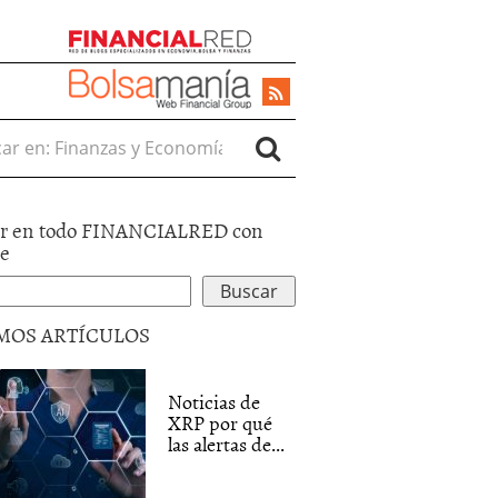
r en:
r en todo FINANCIALRED con
le
MOS ARTÍCULOS
Noticias de
XRP por qué
las alertas de...