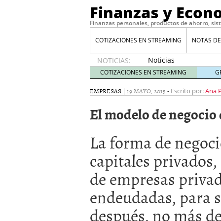
Finanzas y Econ
Finanzas personales, productos de ahorro, sis
COTIZACIONES EN STREAMING
NOTAS DE
Noticias
NOTICIAS:
de XRP
COTIZACIONES EN STREAMING
G
por qué
las
EMPRESAS
|
19 MAYO, 2015
-
Escrito por:
Ana 
alertas
El modelo de negocio 
de
whales
suelen
La forma de negoci
llegar
tarde
16
capitales privados,
de abril
de 2026
de empresas privada
Comparativa Costes vs A
acelera la rentabilidad?
endeudadas, para sa
Meses sin intereses: Có
después, no más de 
compras
24 de noviemb
Planificar tu herencia t