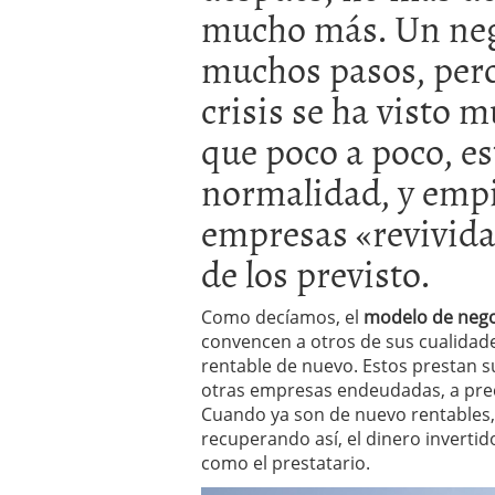
mucho más. Un nego
a los costes
21 de novie
¿Cuánto cuesta un soft
muchos pasos, pero
crisis se ha visto 
que poco a poco, es
normalidad, y empi
empresas «revivida
de los previsto.
Como decíamos, el
modelo de neg
convencen a otros de sus cualidad
rentable de nuevo. Estos prestan 
otras empresas endeudadas, a prec
Cuando ya son de nuevo rentables,
recuperando así, el dinero invertid
como el prestatario.