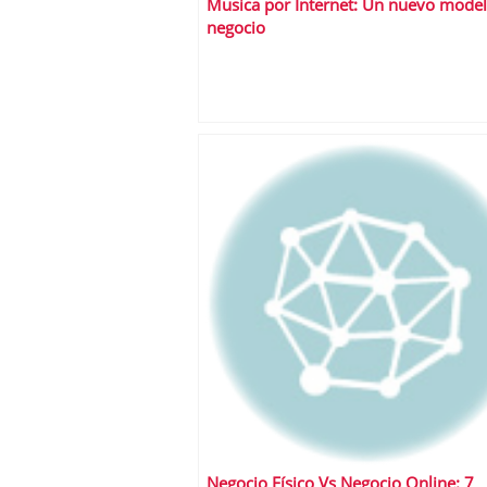
Musica por Internet: Un nuevo mode
negocio
Negocio Físico Vs Negocio Online: 7