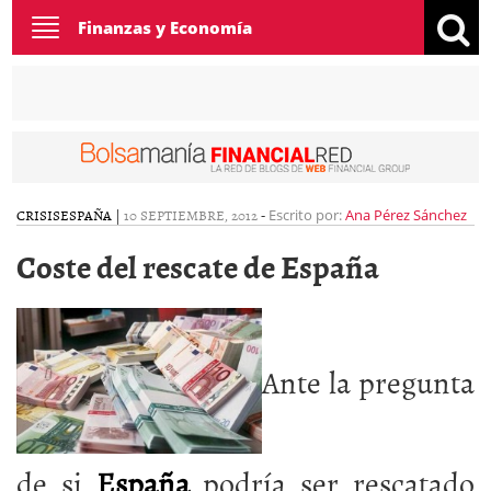
Toggle
Finanzas y Economía
navigation
CRISIS
ESPAÑA
|
10 SEPTIEMBRE, 2012
-
Escrito por:
Ana Pérez Sánchez
Coste del rescate de España
Ante la pregunta
de si
España
podría ser rescatado