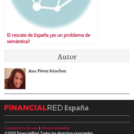
El rescate de España ¿es un problema de
semántica?
Autor
Ana Pérez Sánchez
España
Condiciones de uso
|
Responsabilidad
©2026 FinancialRed. Todos los derechos reservados.