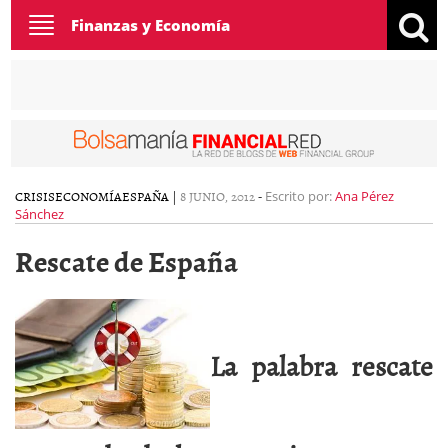
Toggle
Finanzas y Economía
navigation
CRISIS
ECONOMÍA
ESPAÑA
|
8 JUNIO, 2012
-
Escrito por:
Ana Pérez
Sánchez
Rescate de España
La palabra rescate