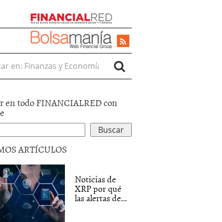
r en:
r en todo FINANCIALRED con
le
MOS ARTÍCULOS
Noticias de
XRP por qué
las alertas de...