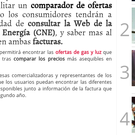
litar un
comparador de ofertas
mbre de 2025
ware punto de venta?
3 de octubre de 2025
lo los consumidores tendrán a
lidad de
consultar la Web de la
 Energía (CNE)
, y saber mas al
 en ambas
facturas.
permitirá encontrar las
ofertas de gas y luz
que
s tras
comparar los precios
más asequibles en
esas comercializadoras y representantes de los
 los usuarios puedan encontrar las diferentes
disponibles junto a información de la factura que
segundo año.