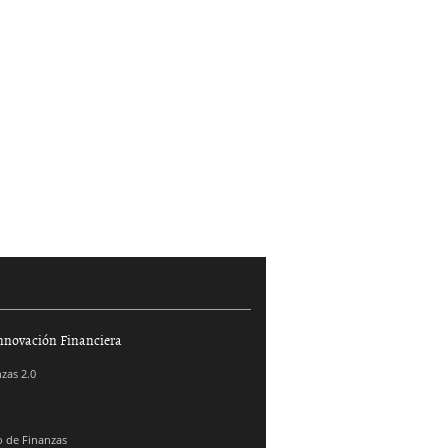
nnovación Financiera
zas 2.0
 de Finanzas