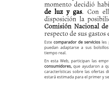
momento decidió habi
a los costes
21 de novie
¿Cuánto cuesta un soft
de luz y gas
. Con el
disposición la posibi
Comisión Nacional de
respecto de sus gastos
Este
comparador de servicios
les 
puedan adaptarse a sus bolsillo
tiempo real.
En esta Web, participan las empr
consumidores,
que ayudaron a que
características sobre las ofertas 
estará estimada para el primer y 