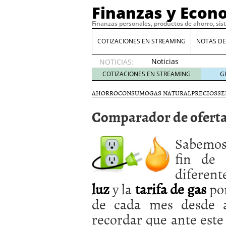
Finanzas y Econ
Finanzas personales, productos de ahorro, sis
COTIZACIONES EN STREAMING
NOTAS DE
Noticias
NOTICIAS:
de XRP
COTIZACIONES EN STREAMING
G
por qué
las
AHORRO
CONSUMO
GAS NATURAL
PRECIOS
SE
alertas
Comparador de ofertas
de
whales
suelen
Sabemos 
llegar
tarde
16
fin de
de abril
diferent
de 2026
Comparativa Costes vs A
luz
y la
tarifa de gas
por
acelera la rentabilidad?
de cada mes desde a
Meses sin intereses: Có
compras
24 de noviemb
recordar que ante este
Planificar tu herencia t