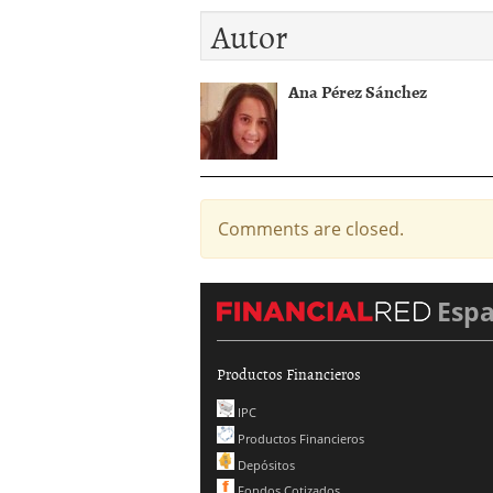
Autor
Ana Pérez Sánchez
Comments are closed.
Esp
Productos Financieros
IPC
Productos Financieros
Depósitos
Fondos Cotizados