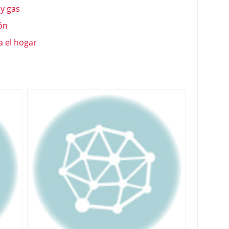
y gas
ón
a el hogar