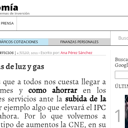
omía
temas de inversión
 PRENSA
Busca
RÁFICOS COTIZACIONES
FINANZAS PERSONALES
RVICIOS
|
4 JULIO, 2012
-
Escrito por:
Ana Pérez Sánchez
Busca
 de luz y gas
Goog
que a todos nos cuesta llegar a
ÚLTI
 mes y
como ahorrar
en los
es servicios ante la
subida de la
gilidad: ¿Por qué el Préstamo Promotor privado
 ejemplo algo que elevará el
IPC
12 de diciembre de 2025
hora. Por lo que volvemos a
mo aprovechar esta opción para gestionar tus
re de 2025
 tipo de aumentos la CNE, en su
ambién es una decisión financiera: cómo anticiparte