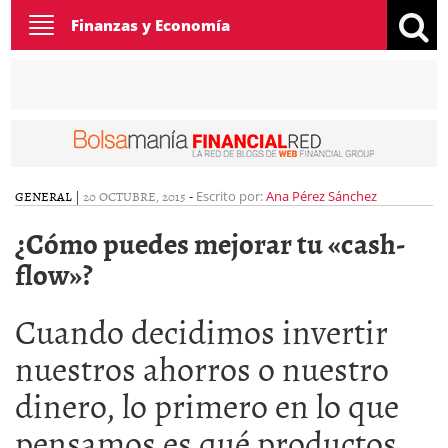
Toggle
Finanzas y Economía
navigation
GENERAL
|
20 OCTUBRE, 2015
-
Escrito por:
Ana Pérez Sánchez
¿Cómo puedes mejorar tu «cash-
flow»?
Cuando decidimos invertir
nuestros ahorros o nuestro
dinero, lo primero en lo que
pensamos es qué productos