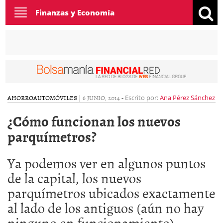
Toggle
Finanzas y Economía
navigation
AHORRO
AUTOMÓVILES
|
6 JUNIO, 2014
-
Escrito por:
Ana Pérez Sánchez
¿Cómo funcionan los nuevos
parquímetros?
Ya podemos ver en algunos puntos
de la capital, los nuevos
parquímetros ubicados exactamente
al lado de los antiguos (aún no hay
ninguno en funcionamiento).