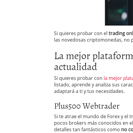
a los costes
21 de novie
¿Cuánto cuesta un soft
Si quieres probar con el
trading on
las novedosas criptomonedas, no pi
La mejor plataforma
actualidad
Si quieres probar con
la mejor pla
listado, aprende y analiza sus carac
adaptará a ti y tus necesidades.
Plus500 Webtrader
Si te atrae el mundo de Forex y el
pocos brokers más conocidos en el
detalles tan fantásticos como
no c