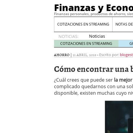
Finanzas y Econ
Finanzas personales, productos de ahorro, sis
COTIZACIONES EN STREAMING
NOTAS DE
Noticias
NOTICIAS:
de XRP
COTIZACIONES EN STREAMING
G
por qué
las
AHORRO
|
11 ABRIL, 2019
-
Escrito por:
bloges
alertas
Cómo encontrar una b
de
whales
suelen
¿Cuál crees que puede ser
la mejor
llegar
complicado quedarnos con una sola,
tarde
16
disponible, existen muchas cuyo niv
de abril
de 2026
Comparativa Costes vs A
acelera la rentabilidad?
Meses sin intereses: Có
compras
24 de noviemb
Planificar tu herencia t