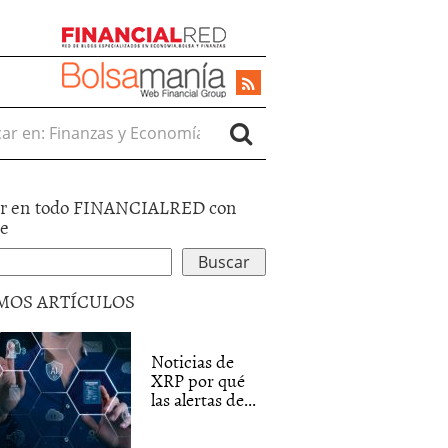
r en:
r en todo FINANCIALRED con
le
MOS ARTÍCULOS
Noticias de
XRP por qué
las alertas de...