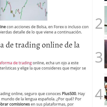
mbre de 2025
ware punto de venta?
3 de octubre de 2025
line
con acciones de Bolsa, en Forex o incluso con
erdas detalle de lo que viene a continuación.
 de trading online de la
taforma de trading
online, echa un ojo a este
terísticas y elige la que consideres que mejor se
 trading online, seguro que conoces
Plus500
. Hay
 mundo de la lengua española. ¿Por qué? Por
obrar comisiones
en sus plataformas, por