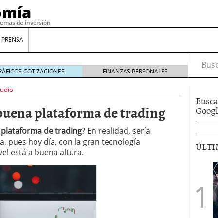
omía
temas de inversión
 PRENSA
Busca
RÁFICOS COTIZACIONES
FINANZAS PERSONALES
tudio
Busca
uena plataforma de trading
Goog
 plataforma de trading
? En realidad, sería
 pues hoy día, con la gran tecnología
ÚLTI
el está a buena altura.
gilidad: ¿Por qué el Préstamo Promotor privado
12 de diciembre de 2025
mo aprovechar esta opción para gestionar tus
re de 2025
ambién es una decisión financiera: cómo anticiparte