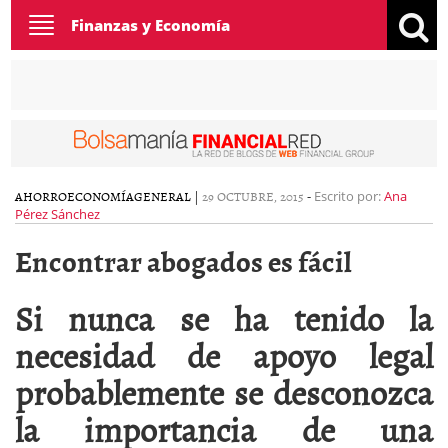
Toggle
Finanzas y Economía
navigation
AHORRO
ECONOMÍA
GENERAL
|
29 OCTUBRE, 2015
-
Escrito por:
Ana
Pérez Sánchez
Encontrar abogados es fácil
Si nunca se ha tenido la
necesidad de apoyo legal
probablemente se desconozca
la importancia de una