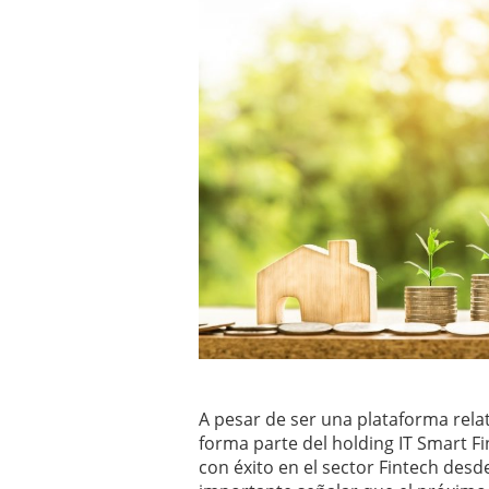
a los costes
21 de novie
¿Cuánto cuesta un soft
A pesar de ser una plataforma rela
forma parte del holding IT Smart F
con éxito en el sector Fintech des