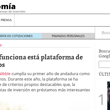
omía
temas de inversión
 PRENSA
Busca
RÁFICOS COTIZACIONES
FINANZAS PERSONALES
di
Busca
 funciona está plataforma de
Goog
os
ÚLTI
Nibble
cumplía su primer año de andadura como
os. Durante este año, la plataforma se ha
 de criterios propios destacables que, la
gilidad: ¿Por qué el Préstamo Promotor privado
ntas de inversión en préstamos más interesantes
12 de diciembre de 2025
mo aprovechar esta opción para gestionar tus
re de 2025
ambién es una decisión financiera: cómo anticiparte