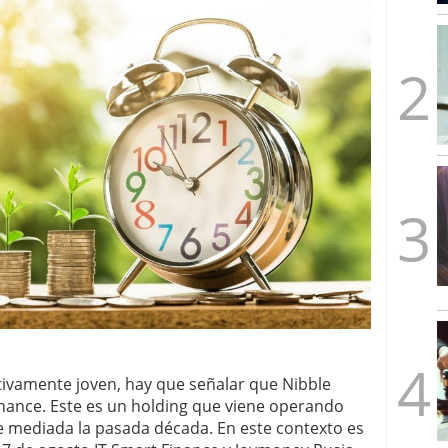
mbre de 2025
ware punto de venta?
3 de octubre de 2025
tivamente joven, hay que señalar que Nibble
inance. Este es un holding que viene operando
de mediada la pasada década. En este contexto es