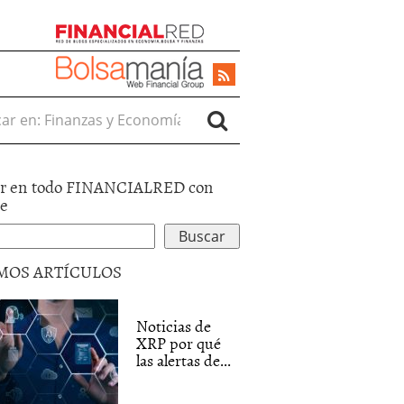
r en:
r en todo FINANCIALRED con
le
MOS ARTÍCULOS
Noticias de
XRP por qué
las alertas de...