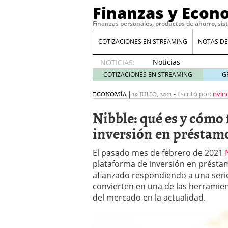
Finanzas y Econ
Finanzas personales, productos de ahorro, sis
COTIZACIONES EN STREAMING
NOTAS DE
Noticias
NOTICIAS:
de XRP
COTIZACIONES EN STREAMING
G
por qué
las
ECONOMÍA
|
19 JULIO, 2021
-
Escrito por:
nvin
alertas
Nibble: qué es y cómo
de
whales
inversión en préstam
suelen
llegar
El pasado mes de febrero de 2021
tarde
16
plataforma de inversión en préstam
de abril
de 2026
afianzado respondiendo a una serie
Comparativa Costes vs A
convierten en una de las herramie
acelera la rentabilidad?
del mercado en la actualidad.
Meses sin intereses: Có
compras
24 de noviemb
Planificar tu herencia t