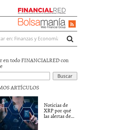
r en:
r en todo FINANCIALRED con
le
MOS ARTÍCULOS
Noticias de
XRP por qué
las alertas de...