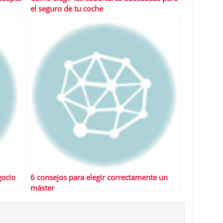
el seguro de tu coche
gocio
6 consejos para elegir correctamente un
máster