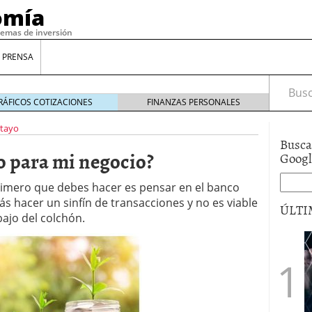
omía
temas de inversión
 PRENSA
Busca
RÁFICOS COTIZACIONES
FINANZAS PERSONALES
etayo
Busca
o para mi negocio?
Goog
rimero que debes hacer es pensar en el banco
rás hacer un sinfín de transacciones y no es viable
ÚLTI
bajo del colchón.
gilidad: ¿Por qué el Préstamo Promotor privado
12 de diciembre de 2025
mo aprovechar esta opción para gestionar tus
re de 2025
ambién es una decisión financiera: cómo anticiparte