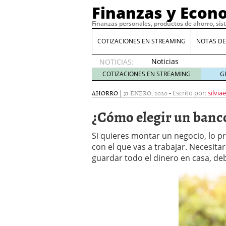
Finanzas y Econ
Finanzas personales, productos de ahorro, sis
COTIZACIONES EN STREAMING
NOTAS DE
Noticias
NOTICIAS:
de XRP
COTIZACIONES EN STREAMING
G
por qué
las
AHORRO
|
31 ENERO, 2020
-
Escrito por:
silvia
alertas
¿Cómo elegir un banc
de
whales
suelen
Si quieres montar un negocio, lo p
llegar
con el que vas a trabajar. Necesita
tarde
16
guardar todo el dinero en casa, de
de abril
de 2026
Comparativa Costes vs A
acelera la rentabilidad?
Meses sin intereses: Có
compras
24 de noviemb
Planificar tu herencia t