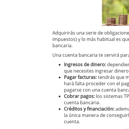
a los costes
21 de novie
¿Cuánto cuesta un soft
Adquirirás una serie de obligacion
impuestos) y lo más habitual es qu
bancaria.
Una cuenta bancaria te servirá par
Ingresos de dinero:
dependien
que necesites ingresar dinero
Pagar facturas:
tendrás que ma
hará falta proceder con el pa
pagarse con una cuenta banca
Cobrar pagos:
los sistemas T
cuenta bancaria.
Créditos y financiación:
además
la única manera de conseguir
cuenta.