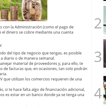
mbre de 2025
ware punto de venta?
3 de octubre de 2025
es con la Administración (como el pago de
e el dinero se cobre mediante una cuenta
a:
do del tipo de negocio que tengas, es posible
 a diario o de manera semanal.
nejar material de proveedores y, para ello, te
go de facturas que, en ocasiones, tan solo podrán
ria.
PV que utilizan los comercios requieren de una
, si te hace falta algo de financiación adicional,
los es estar en un banco donde ya se tenga una