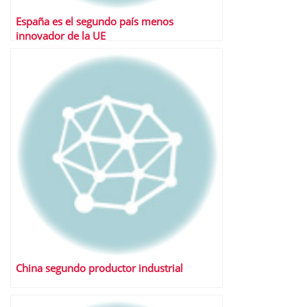
España es el segundo país menos
innovador de la UE
China segundo productor industrial