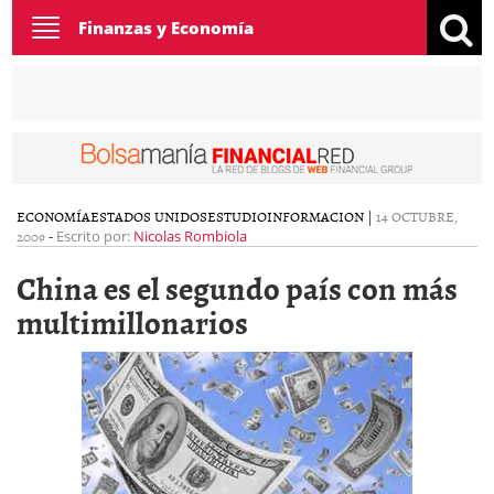
Toggle
Finanzas y Economía
navigation
ECONOMÍA
ESTADOS UNIDOS
ESTUDIO
INFORMACION
|
14 OCTUBRE,
2009
-
Escrito por:
Nicolas Rombiola
China es el segundo país con más
multimillonarios