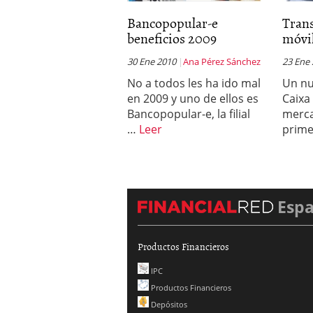
Bancopopular-e
Trans
beneficios 2009
móvil
30 Ene 2010
Ana Pérez Sánchez
23 Ene
No a todos les ha ido mal
Un nu
en 2009 y uno de ellos es
Caixa 
Bancopopular-e, la filial
merca
…
Leer
prime
Esp
Productos Financieros
IPC
Productos Financieros
Depósitos