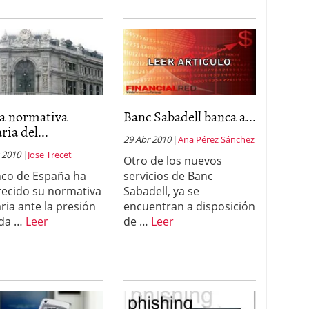
a normativa
Banc Sabadell banca a...
ria del...
29 Abr 2010
Ana Pérez Sánchez
 2010
Jose Trecet
Otro de los nuevos
nco de España ha
servicios de Banc
ecido su normativa
Sabadell, ya se
ria ante la presión
encuentran a disposición
ida …
Leer
de …
Leer