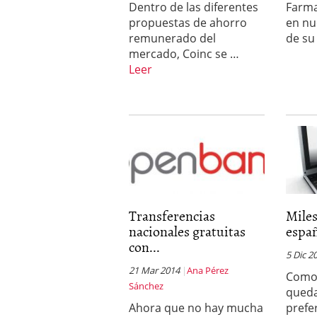
Dentro de las diferentes
Farma
a los costes
21 de novie
propuestas de ahorro
en nu
¿Cuánto cuesta un soft
remunerado del
de su
mercado, Coinc se …
Leer
Transferencias
Miles
nacionales gratuitas
españ
con...
5 Dic 2
21 Mar 2014
Ana Pérez
Como 
Sánchez
queda
Ahora que no hay mucha
prefer