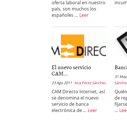
oferta laboral en nuestro
incu
país, son muchos los
españoles …
Leer
El nuevo servicio
Banca
CAM...
31 May
23 Ago 2011
Ana Pérez Sánchez
Sánche
CAM Directo Internet, así
Quién
se denomina el nuevo
de re
servicio de banca
fijar
electrónica de …
Leer
…
Lee