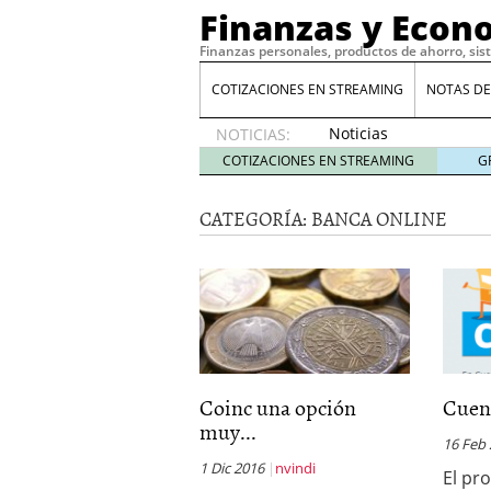
Finanzas y Econ
Finanzas personales, productos de ahorro, sis
COTIZACIONES EN STREAMING
NOTAS DE
Noticias
NOTICIAS:
de XRP
COTIZACIONES EN STREAMING
G
por qué
las
CATEGORÍA:
BANCA ONLINE
alertas
de
whales
suelen
llegar
tarde
16
de abril
de 2026
Comparativa Costes vs A
Coinc una opción
Cuent
acelera la rentabilidad?
muy...
Meses sin intereses: Có
16 Feb
compras
24 de noviemb
1 Dic 2016
nvindi
El pr
Planificar tu herencia t