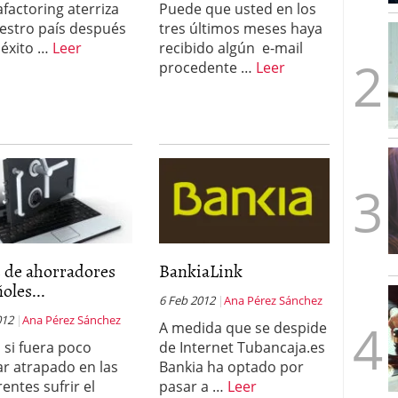
factoring aterriza
Puede que usted en los
mbre de 2025
estro país después
tres últimos meses haya
ware punto de venta?
3 de octubre de 2025
 éxito …
Leer
recibido algún e-mail
procedente …
Leer
 de ahorradores
BankiaLink
oles...
6 Feb 2012
Ana Pérez Sánchez
012
Ana Pérez Sánchez
A medida que se despide
si fuera poco
de Internet Tubancaja.es
r atrapado en las
Bankia ha optado por
entes sufrir el
pasar a …
Leer