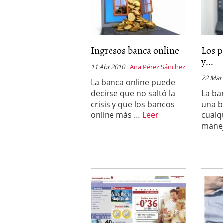
Ingresos banca online
Los 
y...
11 Abr 2010
Ana Pérez Sánchez
22 Mar
La banca online puede
decirse que no saltó la
La ba
crisis y que los bancos
una b
online más …
Leer
cualq
mane