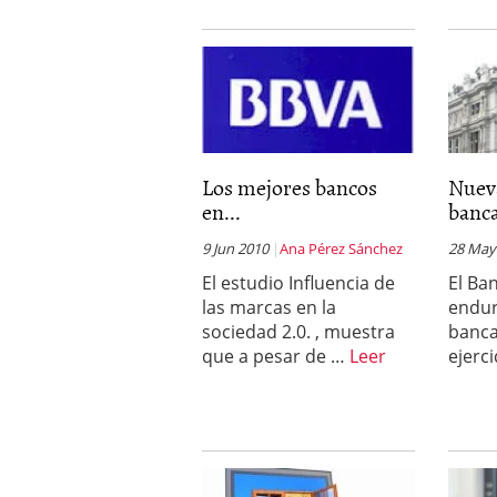
Los mejores bancos
Nuev
en...
banca
9 Jun 2010
Ana Pérez Sánchez
28 May
El estudio Influencia de
El Ba
las marcas en la
endur
sociedad 2.0. , muestra
banca
que a pesar de …
Leer
ejerc