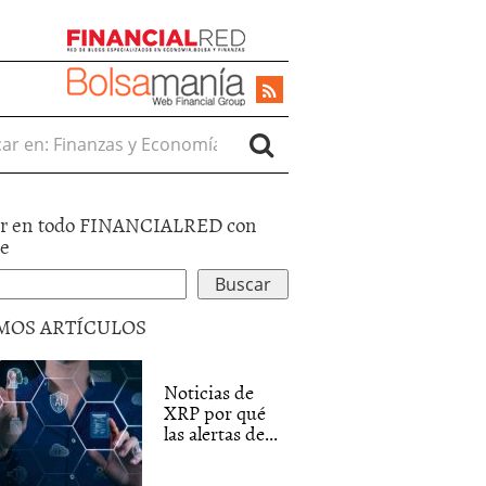
r en:
r en todo FINANCIALRED con
le
MOS ARTÍCULOS
Noticias de
XRP por qué
las alertas de...