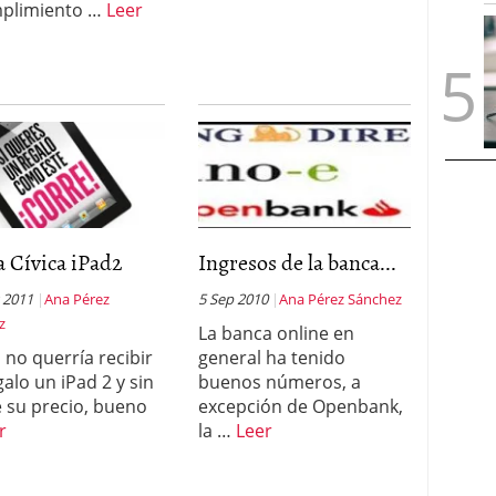
mplimiento …
Leer
 Cívica iPad2
Ingresos de la banca...
 2011
Ana Pérez
5 Sep 2010
Ana Pérez Sánchez
z
La banca online en
 no querría recibir
general ha tenido
galo un iPad 2 y sin
buenos números, a
se su precio, bueno
excepción de Openbank,
r
la …
Leer