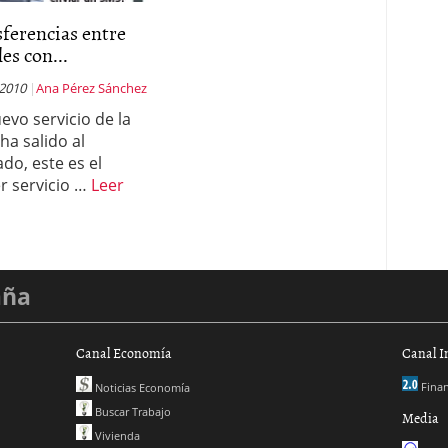
ferencias entre
es con...
 2010
Ana Pérez Sánchez
evo servicio de la
ha salido al
do, este es el
r servicio …
Leer
aña
Canal Economía
Canal I
Finan
Noticias Economía
Buscar Trabajo
Media
Vivienda