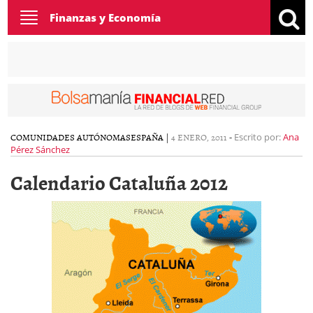
Toggle
Finanzas y Economía
navigation
COMUNIDADES AUTÓNOMAS
ESPAÑA
|
4 ENERO, 2011
-
Escrito por:
Ana
Pérez Sánchez
Calendario Cataluña 2012