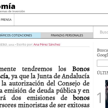
omía
temas de inversión
 PRENSA
Busca
RÁFICOS COTIZACIONES
FINANZAS PERSONALES
RERO, 2012
-
Escrito por:
Ana Pérez Sánchez
Busca
Goog
mente tendremos los
Bonos
ÚLTI
cía
, ya que la Junta de Andalucía
 la autorización del Consejo de
gilidad: ¿Por qué el Préstamo Promotor privado
a emisión de deuda pública y en
12 de diciembre de 2025
zará dos emisiones de
bonos
mo aprovechar esta opción para gestionar tus
re de 2025
sores minoristas de ser exitosas
ambién es una decisión financiera: cómo anticiparte