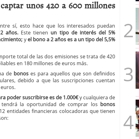
 captar unos 420 a 600 millones
mbre de 2025
ware punto de venta?
3 de octubre de 2025
ntre sí, esto hace que los interesados puedan
2 años.
Este tienen
un tipo de interés del 5%
ncimiento;
y
el bono a 2 años es a un tipo del 5,5%
porte total de las dos emisiones se trata de 420
liables en 180 millones de euros más.
ma de
bonos
es para aquellos que son definidos
lares, debido a que las suscripciones cuentan
 euros.
a poder suscribirse es de 1.000€
y cualquiera de
s tendrá la oportunidad de comprar los
bonos
 12 entidades financieras colocadoras que tienen
son: