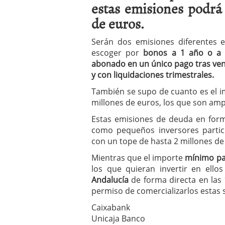
estas emisiones podrá
a los costes
21 de novie
¿Cuánto cuesta un soft
de euros.
Serán dos emisiones diferentes e
escoger por
bonos a 1 año o a 
abonado en un único pago tras ve
y con liquidaciones trimestrales.
También se supo de cuanto es el im
millones de euros, los que son amp
Estas emisiones de deuda en for
como pequeños inversores particu
con un tope de hasta 2 millones de
Mientras que el importe
mínimo par
los que quieran invertir en ello
Andalucía
de forma directa en las
permiso de comercializarlos estas 
Caixabank
Unicaja Banco