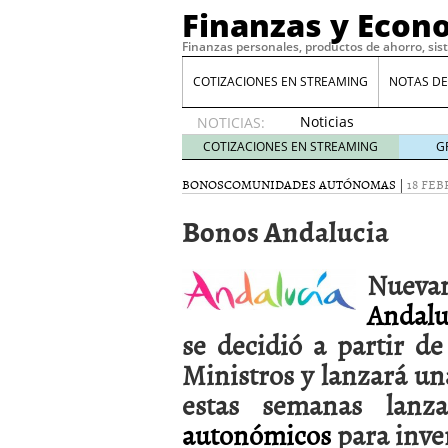
Finanzas y Econ
Finanzas personales, productos de ahorro, sis
COTIZACIONES EN STREAMING
NOTAS DE
Noticias
NOTICIAS:
de XRP
COTIZACIONES EN STREAMING
G
por qué
las
BONOS
COMUNIDADES AUTÓNOMAS
|
18 FEB
alertas
Bonos Andalucia
de
whales
suelen
Nueva
llegar
tarde
16
Andalu
de abril
se decidió a partir de
de 2026
Comparativa Costes vs A
Ministros y lanzará un
acelera la rentabilidad?
estas semanas lan
Meses sin intereses: Có
compras
24 de noviemb
autonómicos
para inver
Planificar tu herencia t