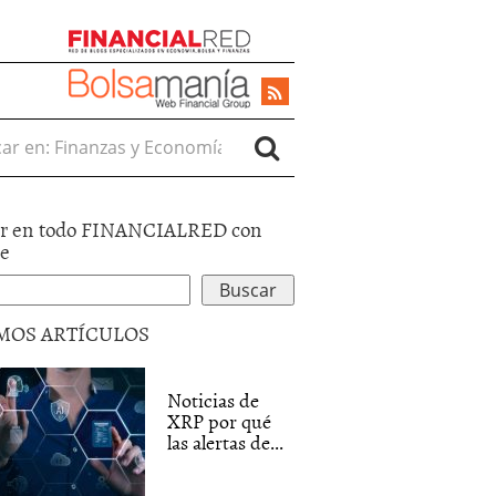
r en:
r en todo FINANCIALRED con
le
MOS ARTÍCULOS
Noticias de
XRP por qué
las alertas de...