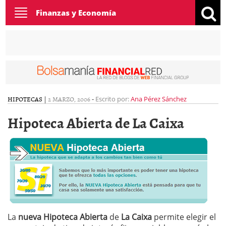
Toggle
Finanzas y Economía
navigation
HIPOTECAS
|
2 MARZO, 2006
-
Escrito por:
Ana Pérez Sánchez
Hipoteca Abierta de La Caixa
La
nueva Hipoteca Abierta
de
La Caixa
permite elegir el