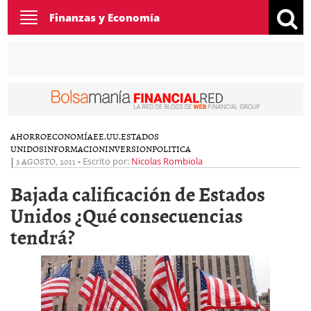
Toggle
Finanzas y Economía
navigation
AHORRO
ECONOMÍA
EE.UU.
ESTADOS
UNIDOS
INFORMACION
INVERSION
POLITICA
|
3 AGOSTO, 2011
-
Escrito por:
Nicolas Rombiola
Bajada calificación de Estados
Unidos ¿Qué consecuencias
tendrá?