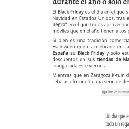
durante el año o solo 
a los costes
21 de novie
¿Cuánto cuesta un soft
El
Black Friday
es el día en el que 
Navidad en Estados Unidos, tras e
negro”
en el que todos aprovechan
móviles que en el año tienen altos 
Si bien es una tradición comerc
Halloween que es celebrado en c
España su Black Friday
y solo est
descuentos en sus
tiendas de Ma
inaugurada este viernes.
Mientras que en Zaragoza,K-tuin d
rebajas ofreciendo una serie de de