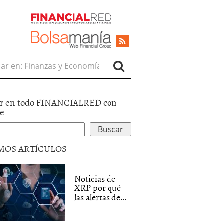
r en:
r en todo FINANCIALRED con
le
MOS ARTÍCULOS
Noticias de
XRP por qué
las alertas de...