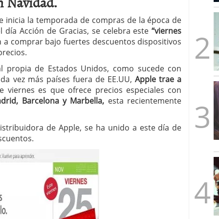
en Navidad.
mbre de 2025
ware punto de venta?
3 de octubre de 2025
se inicia la temporada de compras de la época de
l día Acción de Gracias, se celebra este
“viernes
 a comprar bajo fuertes descuentos dispositivos
precios.
ial propia de Estados Unidos, como sucede con
ada vez más países fuera de EE.UU,
Apple trae a
e viernes es que ofrece precios especiales con
drid, Barcelona y Marbella,
esta recientemente
istribuidora de Apple, se ha unido a este día de
scuentos.