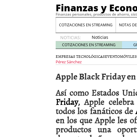
Finanzas y Econ
Finanzas personales, productos de ahorro, sis
COTIZACIONES EN STREAMING
NOTAS DE
Noticias
NOTICIAS:
de XRP
COTIZACIONES EN STREAMING
G
por qué
las
EMPRESAS TECNOLÓGICAS
EVENTO
MÓVILES
alertas
Pérez Sánchez
de
Apple Black Friday e
whales
suelen
llegar
Así como Estados Unid
tarde
16
Friday
, Apple celebr
de abril
de 2026
todos los fanáticos de
Comparativa Costes vs A
en los que Apple les o
acelera la rentabilidad?
Meses sin intereses: Có
productos una opor
compras
24 de noviemb
Planificar tu herencia t