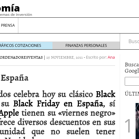
omía
temas de inversión
 PRENSA
Busca
RÁFICOS COTIZACIONES
FINANZAS PERSONALES
ORDENADORES
VENTAS
|
25 NOVIEMBRE, 2011
-
Escrito por:
Ana
Busca
Goog
n España
os celebra hoy su clásico
Black
ÚLTI
a su
Black Friday en España
, sí
Apple
tienen su «viernes negro»
gilidad: ¿Por qué el Préstamo Promotor privado
frece diversos descuentos en sus
12 de diciembre de 2025
mo aprovechar esta opción para gestionar tus
tunidad que no suelen tener
re de 2025
ambién es una decisión financiera: cómo anticiparte