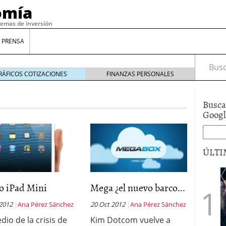
omía
temas de inversión
 PRENSA
Busca
RÁFICOS COTIZACIONES
FINANZAS PERSONALES
Busca
Goog
ÚLTI
gilidad: ¿Por qué el Préstamo Promotor privado
o iPad Mini
Mega ¿el nuevo barco...
12 de diciembre de 2025
mo aprovechar esta opción para gestionar tus
 2012
Ana Pérez Sánchez
20 Oct 2012
Ana Pérez Sánchez
re de 2025
dio de la crisis de
Kim Dotcom vuelve a
ambién es una decisión financiera: cómo anticiparte