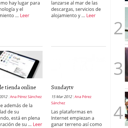
mo hay lugar para
lanzarse al mar de las
mbre de 2025
nología y el
descargas, servicios de
ware punto de venta?
3 de octubre de 2025
amiento …
Leer
alojamiento y …
Leer
e tienda online
Sundaytv
 2012
Ana Pérez Sánchez
15 Mar 2012
Ana Pérez
Sánchez
e además de la
ad de su
Las plataformas en
endo, está en plena
Internet empiezan a
ración de su …
Leer
ganar terreno así como