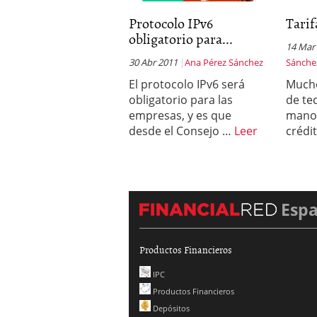
Protocolo IPv6
Tarif
obligatorio para...
14 Mar
30 Abr 2011
Ana Pérez Sánchez
Sánche
El protocolo IPv6 será
Much
obligatorio para las
de te
empresas, y es que
mano 
desde el Consejo …
Leer
crédi
Esp
Productos Financieros
IPC
Productos Financieros
Depósitos