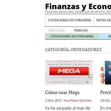
Finanzas y Econ
Finanzas personales, productos de ahorro, sis
COTIZACIONES EN STREAMING
NOTAS DE
Noticias
NOTICIAS:
de XRP
COTIZACIONES EN STREAMING
G
por qué
las
CATEGORÍA:
ORDENADORES
alertas
de
whales
suelen
llegar
tarde
16
de abril
de 2026
Comparativa Costes vs A
Cómo usar Mega
Preci
acelera la rentabilidad?
Meses sin intereses: Có
2 Nov 2012
Ana Pérez Sánchez
23 Oct
compras
24 de noviemb
Ya ha zarpado al mar de
En me
Planificar tu herencia t