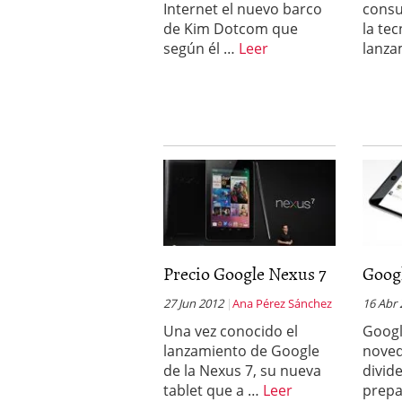
Internet el nuevo barco
consu
a los costes
21 de novie
de Kim Dotcom que
la tec
¿Cuánto cuesta un soft
según él …
Leer
lanz
Precio Google Nexus 7
Googl
27 Jun 2012
Ana Pérez Sánchez
16 Abr
Una vez conocido el
Googl
lanzamiento de Google
noved
de la Nexus 7, su nueva
divid
tablet que a …
Leer
prepa