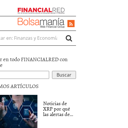
r en:
r en todo FINANCIALRED con
le
MOS ARTÍCULOS
Noticias de
XRP por qué
las alertas de...