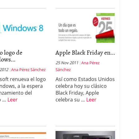
o logo de
Apple Black Friday en...
ows...
25 Nov 2011
Ana Pérez
 2012
Ana Pérez Sánchez
Sánchez
soft renueva el logo
Así como Estados Unidos
ndows, a la espera
celebra hoy su clásico
anzamiento del
Black Friday, Apple
o …
Leer
celebra su …
Leer