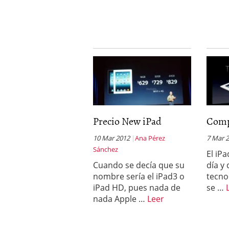
Precio New iPad
Comp
10 Mar 2012
Ana Pérez
7 Mar 
Sánchez
El iPa
Cuando se decía que su
día y
nombre sería el iPad3 o
tecno
iPad HD, pues nada de
se …
nada Apple …
Leer