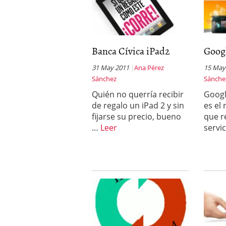
Banca Cívica iPad2
Goog
31 May 2011
Ana Pérez
15 May
Sánchez
Sánche
Quién no querría recibir
Googl
de regalo un iPad 2 y sin
es el
fijarse su precio, bueno
que r
…
Leer
servi