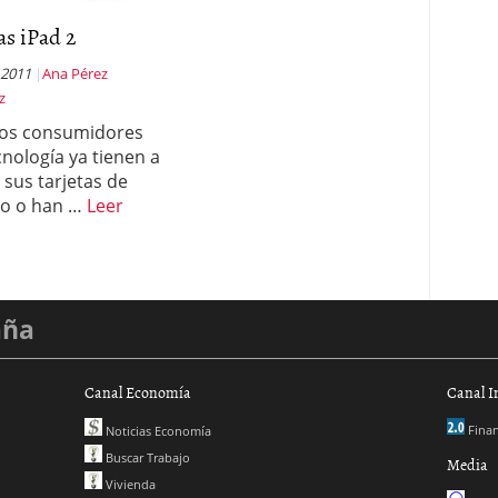
as iPad 2
 2011
Ana Pérez
z
os consumidores
cnología ya tienen a
sus tarjetas de
to o han …
Leer
aña
Canal Economía
Canal I
Finan
Noticias Economía
Buscar Trabajo
Media
Vivienda