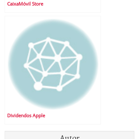
CaixaMóvil Store
Dividendos Apple
Autor