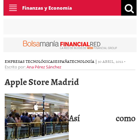
Toggle
Finanzas y Economía
navigation
EMPRESAS TECNOLÓGICAS
ESPAÑA
TECNOLOGÍA
|
30 ABRIL, 2012
-
Escrito por:
Ana Pérez Sánchez
Apple Store Madrid
Así como