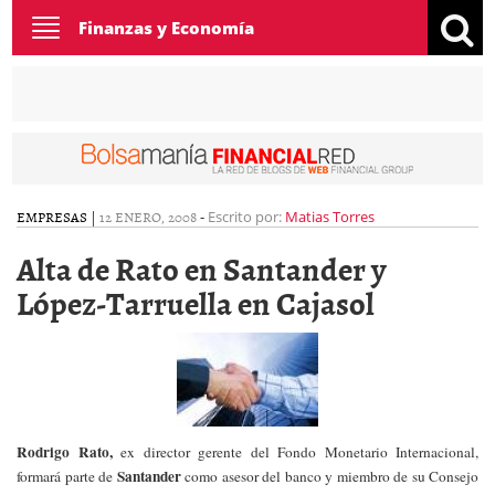
Toggle
Finanzas y Economía
navigation
EMPRESAS
|
12 ENERO, 2008
-
Escrito por:
Matias Torres
Alta de Rato en Santander y
López-Tarruella en Cajasol
Rodrigo Rato,
ex director gerente del Fondo Monetario Internacional,
Santander
formará parte de
como asesor del banco y miembro de su Consejo