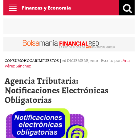
Toggle
Finanzas y Economía
navigation
CONSUMO
HOGAR
IMPUESTOS
|
26 DICIEMBRE, 2010
-
Escrito por:
Ana
Pérez Sánchez
Agencia Tributaria:
Notificaciones Electrónicas
Obligatorias