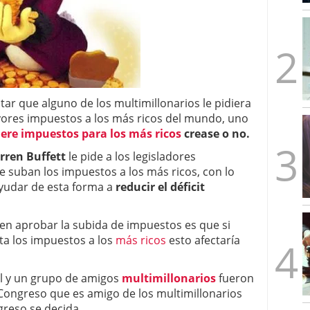
mbre de 2025
ware punto de venta?
3 de octubre de 2025
ar que alguno de los multimillonarios le pidiera
ores impuestos a los más ricos del mundo, uno
ere impuestos para los más ricos
crease o no.
rren Buffett
le pide a los legisladores
 suban los impuestos a los más ricos, con lo
yudar de esta forma a
reducir el déficit
en aprobar la subida de impuestos es que si
a los impuestos a los
más ricos
esto afectaría
él y un grupo de amigos
multimillonarios
fueron
ongreso que es amigo de los multimillonarios
greso se decida.