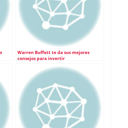
s
Warren Buffett te da sus mejores
consejos para invertir