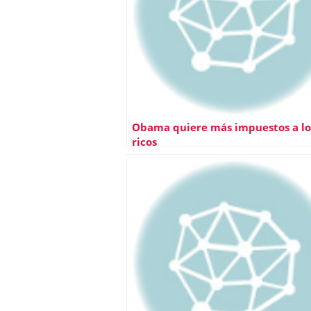
Obama quiere más impuestos a lo
ricos