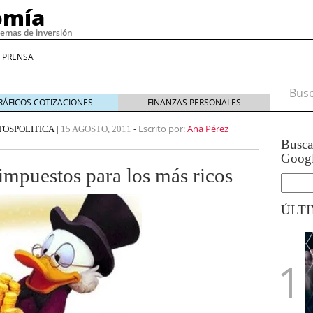
omía
temas de inversión
 PRENSA
Busca
RÁFICOS COTIZACIONES
FINANZAS PERSONALES
Escrito por:
Ana Pérez
TOS
POLITICA
|
15 AGOSTO, 2011
-
Busc
Goog
impuestos para los más ricos
ÚLT
gilidad: ¿Por qué el Préstamo Promotor privado
12 de diciembre de 2025
mo aprovechar esta opción para gestionar tus
re de 2025
ambién es una decisión financiera: cómo anticiparte