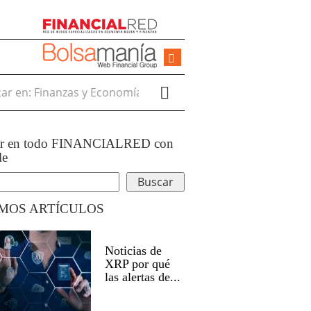
r en:
ar en todo FINANCIALRED con
le
IMOS ARTÍCULOS
Noticias de
XRP por qué
las alertas de...