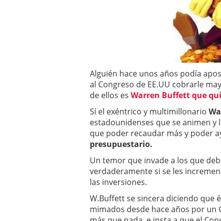
a los costes
21 de novie
¿Cuánto cuesta un soft
Alguién hace unos años podía apost
al Congreso de EE.UU cobrarle may
de ellos es
Warren Buffett que qui
Sí el exéntrico y multimillonario
Wa
estadounidenses que se animen y le
que poder recaudar más y poder a
presupuestario.
Un temor que invade a los que deb
verdaderamente si se les increment
las inversiones.
W.Buffett se sincera diciendo que 
mimados desde hace años por un C
más que nada, e insta a que el Con