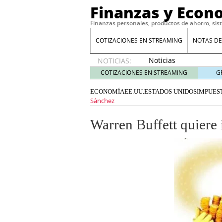
Finanzas y Econ
Finanzas personales, productos de ahorro, sis
COTIZACIONES EN STREAMING
NOTAS DE
Noticias
NOTICIAS:
de XRP
COTIZACIONES EN STREAMING
G
por qué
las
ECONOMÍA
EE.UU.
ESTADOS UNIDOS
IMPUES
alertas
Sánchez
de
whales
Warren Buffett quiere 
suelen
llegar
tarde
16
de abril
de 2026
Comparativa Costes vs A
acelera la rentabilidad?
Meses sin intereses: Có
compras
24 de noviemb
Planificar tu herencia t