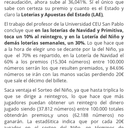
recaudación, ahora sube al 36,041%. Sí el único que
sabe con certeza su premio y cuanto es el Estado y
claro la
Loterias y Apuestas del Estado (LAE)
,
El trabajo del profesor de la Universidad CEU San Pablo
concluye que
en las loterías de Navidad y Primitiva,
toca un 10% al reintegro, y en la Lotería del Niño y
demás loterías semanales, un 30%.
Lo que hace que
a la hora de elegir uno se decante por la del Niño, ya
que el 70% es repartido, en la Lotería de Navidad el
60% a los premios (15.304 números) entre 100.000
números serrán los que resulten premiados, y 84.696
números se irán con las manos vacías perdiendo 20€
que sale el décimo del billete.
Saca ventaja el Sorteo del Niño, ya que hasta triplica lo
que se dirige a reintegros, lo que hace que más
jugadores puedan obtener un reintegro del dinero
jugado siendo (37.812 números) entre 100.000 totales
obtendrán premios,y unos (62.188 números) no
ganarán. La estadśitica indica que por cada 20€
jugados en el sorteo del Niño, en términos de