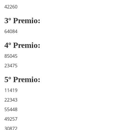
42260
3º Premio:
64084
4º Premio:
85045
23475
5º Premio:
11419
22343
55448
49257
30872