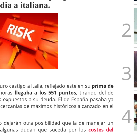
dia a italiana.
mbre de 2025
ware punto de venta?
3 de octubre de 2025
 castigo a Italia, reflejado este en su
prima de
horas
llegaba a los 551 puntos,
tirando del de
es expuestos a su deuda. El de España pasaba ya
 cercanías de máximos históricos alcanzado en el
 dejarán otra posibilidad que la de manejar un
 algunas dudan que suceda por los
costes del