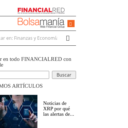
r en:
ar en todo FINANCIALRED con
le
IMOS ARTÍCULOS
Noticias de
XRP por qué
las alertas de...