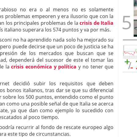
rabioso no era o al menos no es solamente
los problemas empeoren y era ilusorio que con la
n los principales problemas de la
crisis de Italia
ís italiano superara los 574 puntos y va por más.
lusconi no ha aprendido nada solo ha mejorado su
 pero puede decirse que un poco de justicia se ha
 presión de los mercados que buscan que se
ad, dependerá del sucesor de este el tomar las
de la
crisis económica y política
y no tener que
arnet decidió subir los requisitos que deben
s bonos italianos, tras dar se que su diferencial
r sobre los 500 puntos, entendido como el punto
an como una posible señal de que Italia se acerca
cate, ya que dan como ejemplo lo sucedido con
escatados al poco tiempo.
 podría recurrir al fondo de rescate europeo algo
ra este tipo de circunstancias.