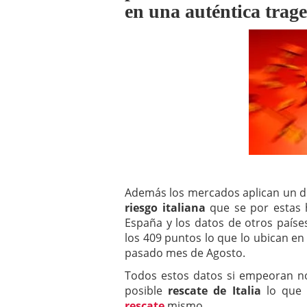
en una auténtica trage
a los costes
21 de novie
¿Cuánto cuesta un soft
Además los mercados aplican un duro
riesgo italiana
que se por estas 
España y los datos de otros país
los 409 puntos lo que lo ubican en
pasado mes de Agosto.
Todos estos datos si empeoran no
posible
rescate de Italia
lo que
rescate
mismo.