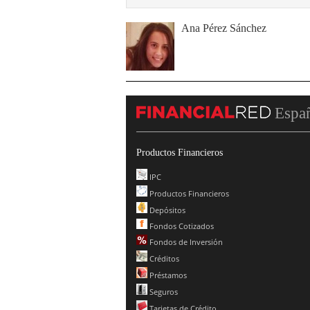
Ana Pérez Sánchez
Espa
Productos Financieros
IPC
Productos Financieros
Depósitos
Fondos Cotizados
Fondos de Inversión
Créditos
Préstamos
Seguros
Tarjetas de Crédito