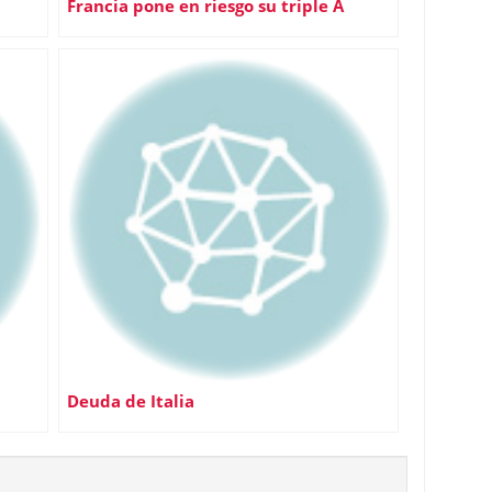
Francia pone en riesgo su triple A
Deuda de Italia