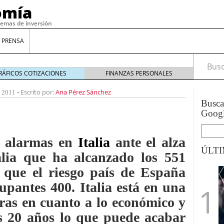
omía
temas de inversión
 PRENSA
Busca
RÁFICOS COTIZACIONES
FINANZAS PERSONALES
Escrito por:
Ana Pérez Sánchez
 2011
-
Busc
Goog
s alarmas en
Italia
ante el alza
ÚLT
talia que ha alcanzado los 551
 que el riesgo país de España
gilidad: ¿Por qué el Préstamo Promotor privado
upantes 400. Italia está en una
12 de diciembre de 2025
ras en cuanto a lo económico y
mo aprovechar esta opción para gestionar tus
re de 2025
os 20 años lo que puede acabar
ambién es una decisión financiera: cómo anticiparte