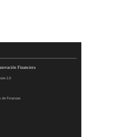
nnovación Financiera
zas 2.0
 de Finanzas