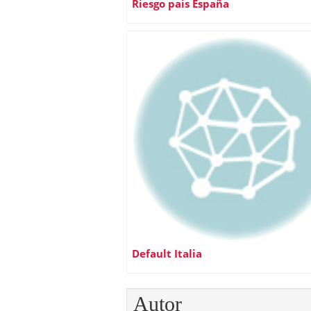
Riesgo pais España
Default Italia
Autor