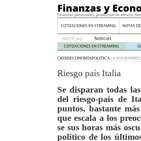
Finanzas y Econ
Finanzas personales, productos de ahorro, sis
COTIZACIONES EN STREAMING
NOTAS DE
Noticias
NOTICIAS:
de XRP
COTIZACIONES EN STREAMING
G
por qué
las
CRISIS
ECONOMÍA
POLITICA
|
9 NOVIEMBRE,
alertas
de
Riesgo país Italia
whales
suelen
Se disparan todas la
llegar
tarde
16
del riesgo-país de I
de abril
puntos, bastante más
de 2026
Comparativa Costes vs A
que escala a los preoc
acelera la rentabilidad?
se sus horas más oscu
Meses sin intereses: Có
compras
24 de noviemb
político de los últim
Planificar tu herencia t