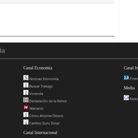
ña
Canal Economía
Canal I
Finan
Noticias Economía
Buscar Trabajo
Media
Vivienda
Radio
Declaración de la Renta
Warrants
Cómo Ahorrar Dinero
Cambio Euro Dolar
Canal Internacional