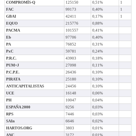
COMPROMÍS-Q
125150
0,51%
1
FAC
99173
0,40%
1
GBAI
42411
0,17%
1
EQUO
215776
0,88%
PACMA
101557
0,41%
Eb
97706
0,40%
PA
76852
0,31%
PxC
59781
0,24%
P.R.C.
43903
0,18%
PUM+J
27098
0,11%
P.C.P.E.
26436
0,10%
PIRATA
25180
0,10%
ANTICAPITALISTAS
24456
0,10%
UCE
16148
0,06%
PH
10047
0,04%
ESPAÑA 2000
9256
0,03%
RPS
7446
0,03%
SAIn
6646
0,02%
HARTOS.ORG
3803
0,01%
ANC
3172
0,01%