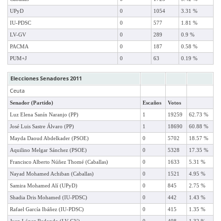
UPyD
0
1054
3.31 %
IU-PDSC
0
577
1.81 %
LV-GV
0
289
0.9 %
PACMA
0
187
0.58 %
PUM+J
0
63
0.19 %
Elecciones Senadores 2011
Ceuta
Senador (Partido)
Escaños
Votos
Luz Elena Sanín Naranjo (PP)
1
19259
62.73 %
José Luis Sastre Álvaro (PP)
1
18690
60.88 %
Mayda Daoud Abdelkader (PSOE)
0
5702
18.57 %
Aquilino Melgar Sánchez (PSOE)
0
5328
17.35 %
Francisco Alberto Núñez Thomé (Caballas)
0
1633
5.31 %
Nayad Mohamed Achiban (Caballas)
0
1521
4.95 %
Samira Mohamed Alí (UPyD)
0
845
2.75 %
Shadia Dris Mohamed (IU-PDSC)
0
442
1.43 %
Rafael García Ibáñez (IU-PDSC)
0
415
1.35 %