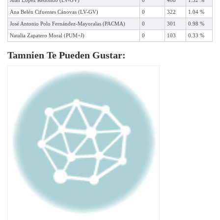
Juan López Redondo (LV-GV)
0
408
1.32 %
Ana Belén Cifuentes Cánovas (LV-GV)
0
322
1.04 %
José Antonio Polo Fernández-Mayoralas (PACMA)
0
301
0.98 %
Natalia Zapatero Moral (PUM+J)
0
103
0.33 %
Tamnien Te Pueden Gustar: