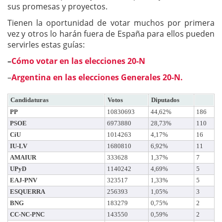
sus promesas y proyectos.
Tienen la oportunidad de votar muchos por primera
vez y otros lo harán fuera de España para ellos pueden
servirles estas guías:
–
Cómo votar en las elecciones 20-N
–
Argentina en las elecciones Generales 20-N.
Candidaturas
Votos
Diputados
PP
10830693
44,62%
186
PSOE
6973880
28,73%
110
CiU
1014263
4,17%
16
IU-LV
1680810
6,92%
11
AMAIUR
333628
1,37%
7
UPyD
1140242
4,69%
5
EAJ-PNV
323517
1,33%
5
ESQUERRA
256393
1,05%
3
BNG
183279
0,75%
2
CC-NC-PNC
143550
0,59%
2