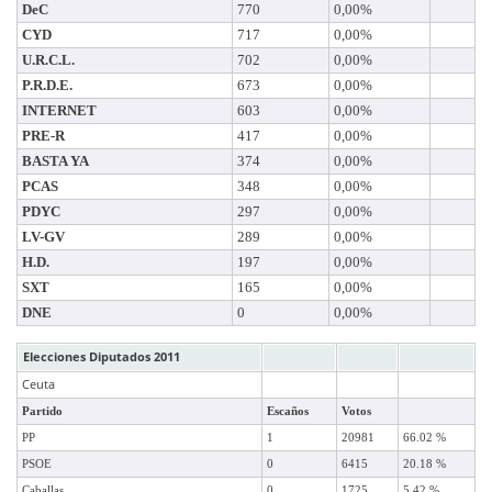
DeC
770
0,00%
CYD
717
0,00%
U.R.C.L.
702
0,00%
P.R.D.E.
673
0,00%
INTERNET
603
0,00%
PRE-R
417
0,00%
BASTA YA
374
0,00%
PCAS
348
0,00%
PDYC
297
0,00%
LV-GV
289
0,00%
H.D.
197
0,00%
SXT
165
0,00%
DNE
0
0,00%
Elecciones Diputados 2011
Ceuta
Partido
Escaños
Votos
PP
1
20981
66.02 %
PSOE
0
6415
20.18 %
Caballas
0
1725
5.42 %