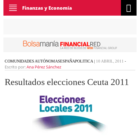
Toggle
Finanzas y Economía
navigation
COMUNIDADES AUTÓNOMAS
ESPAÑA
POLITICA
|
10 ABRIL, 2011
-
Escrito por:
Ana Pérez Sánchez
Resultados elecciones Ceuta 2011