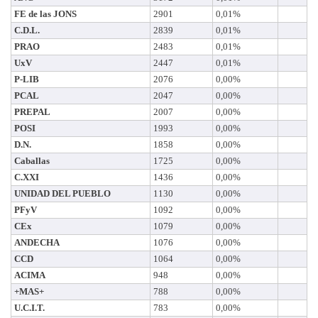
FE de las JONS
2901
0,01%
C.D.L.
2839
0,01%
PRAO
2483
0,01%
UxV
2447
0,01%
P-LIB
2076
0,00%
PCAL
2047
0,00%
PREPAL
2007
0,00%
POSI
1993
0,00%
D.N.
1858
0,00%
Caballas
1725
0,00%
C.XXI
1436
0,00%
UNIDAD DEL PUEBLO
1130
0,00%
PFyV
1092
0,00%
CEx
1079
0,00%
ANDECHA
1076
0,00%
CCD
1064
0,00%
ACIMA
948
0,00%
+MAS+
788
0,00%
U.C.I.T.
783
0,00%