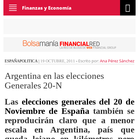
Toggle
Finanzas y Economía
navigation
Escrito por:
Ana Pérez Sánchez
ESPAÑA
POLITICA
|
19 OCTUBRE, 2011
-
Argentina en las elecciones
Generales 20-N
Las
elecciones generales del 20 de
Noviembre de España
también se
reproducirán claro que a menor
escala en Argentina, país que
queda lejano en kilómetros pero