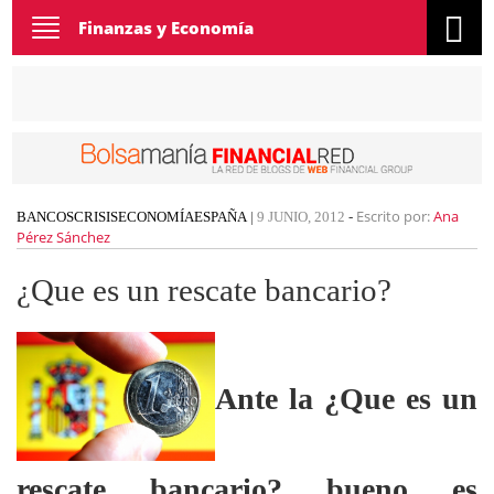
Toggle
Finanzas y Economía
navigation
Escrito por:
Ana
BANCOS
CRISIS
ECONOMÍA
ESPAÑA
|
9 JUNIO, 2012
-
Pérez Sánchez
¿Que es un rescate bancario?
Ante la ¿Que es un
rescate bancario? bueno es