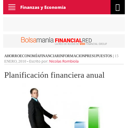
Toggle
Finanzas y Economía
navigation
AHORRO
ECONOMÍA
FINANCIAR
INFORMACION
PRESUPUESTOS
|
15
Escrito por:
Nicolas Rombiola
ENERO, 2010
-
Planificación financiera anual