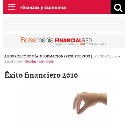
Toggle
Finanzas y Economía
navigation
AHORRO
ECONOMÍA
INFORMACION
PRESUPUESTOS
|
15 ENERO, 2010
-
Escrito por:
Nicolas Rombiola
Éxito financiero 2010