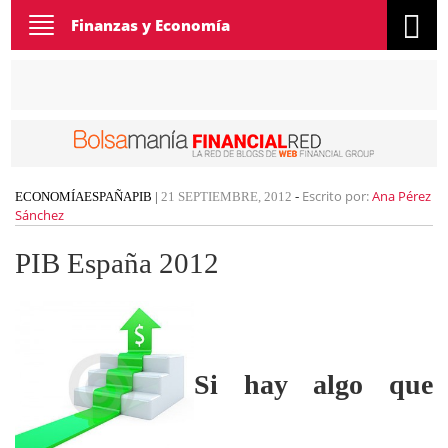
Toggle
Finanzas y Economía
navigation
Escrito por:
Ana Pérez
ECONOMÍA
ESPAÑA
PIB
|
21 SEPTIEMBRE, 2012
-
Sánchez
PIB España 2012
Si hay algo que