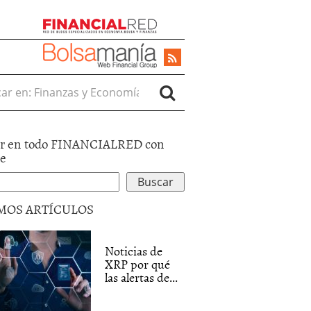
r en:
r en todo FINANCIALRED con
le
MOS ARTÍCULOS
Noticias de
XRP por qué
las alertas de...