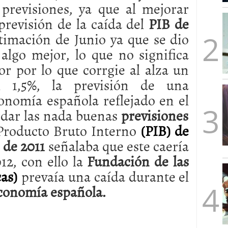
previsiones, ya que al mejorar
mbre de 2025
ware punto de venta?
3 de octubre de 2025
previsión de la caída del
PIB de
timación de Junio ya que se dio
algo mejor, lo que no significa
r por lo que corrgie al alza un
l 1,5%, la previsión de una
onomía española reflejado en el
rdar las nada buenas
previsiones
Producto Bruto Interno
(PIB) de
s de 2011
señalaba que este caería
12, con ello la
Fundación de las
as)
prevaía una caída durante el
economía española.