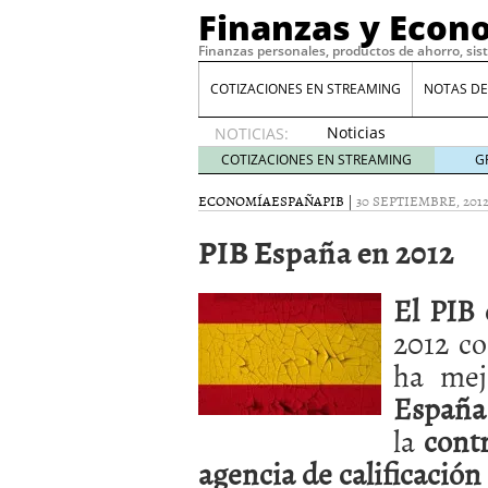
Finanzas y Econ
Finanzas personales, productos de ahorro, sis
COTIZACIONES EN STREAMING
NOTAS DE
Noticias
NOTICIAS:
de XRP
COTIZACIONES EN STREAMING
G
por qué
las
ECONOMÍA
ESPAÑA
PIB
|
30 SEPTIEMBRE, 201
alertas
PIB España en 2012
de
whales
suelen
El PIB
llegar
tarde
16
2012 co
de abril
ha me
de 2026
Comparativa Costes vs A
España
acelera la rentabilidad?
la
contr
Meses sin intereses: Có
compras
24 de noviemb
agencia de calificación 
Planificar tu herencia t