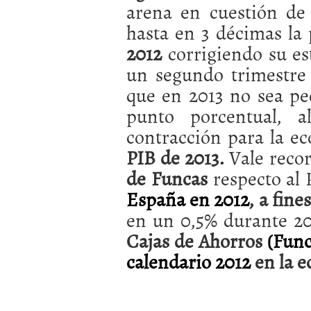
arena en cuestión de 
a los costes
21 de novie
¿Cuánto cuesta un soft
hasta en 3 décimas la 
2012
corrigiendo su es
un segundo trimestre 
que en 2013 no sea peo
punto porcentual, a
contracción para la ec
PIB de 2013.
Vale reco
de Funcas
respecto al 
España en 2012
, a fine
en un 0,5% durante 20
Cajas de Ahorros
(Func
calendario 2012
en la 