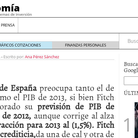
omía
temas de inversión
 PRENSA
Busca
RÁFICOS COTIZACIONES
FINANZAS PERSONALES
2
-
Escrito por:
Ana Pérez Sánchez
Busca
Goog
 de España
preocupa tanto el de
ÚLTI
mo el PIB de 2013, si bien Fitch
jorado su
previsión de PIB de
gilidad: ¿Por qué el Préstamo Promotor privado
 de 2012,
aunque corrige al alza
12 de diciembre de 2025
acción para 2013 al (1,5%).
Fitch
mo aprovechar esta opción para gestionar tus
re de 2025
crediticia,
da una de cal y otra de
ambién es una decisión financiera: cómo anticiparte