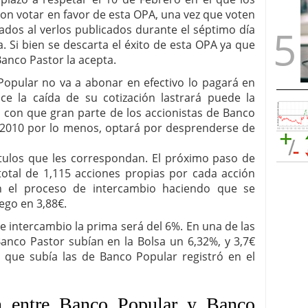
on votar en favor de esta OPA, una vez que voten
ados al verlos publicados durante el séptimo día
da. Si bien se descarta el éxito de esta OPA ya que
Banco Pastor la acepta.
Popular no va a abonar en efectivo lo pagará en
ce la caída de su cotización lastrará puede la
a con que gran parte de los accionistas de Banco
e 2010 por lo menos, optará por desprenderse de
títulos que les correspondan. El próximo paso de
otal de 1,115 acciones propias por cada acción
n el proceso de intercambio haciendo que se
ego en 3,88€.
e intercambio la prima será del 6%. En una de las
Banco Pastor subían en la Bolsa un 6,32%, y 3,7€
ez que subía las de Banco Popular registró en el
n entre Banco Popular y Banco