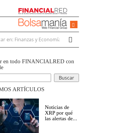
r en:
ar en todo FINANCIALRED con
le
IMOS ARTÍCULOS
Noticias de
XRP por qué
las alertas de...