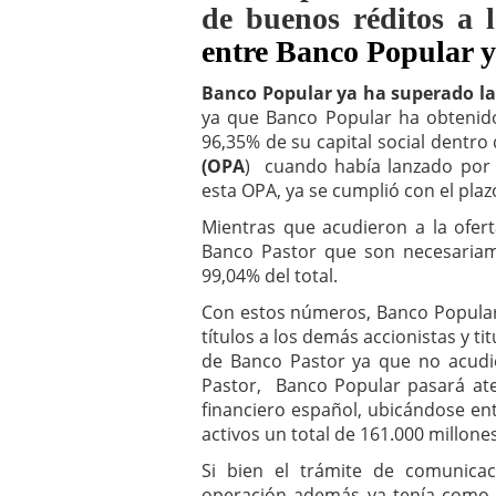
de buenos réditos a 
a los costes
21 de novie
¿Cuánto cuesta un soft
entre Banco Popular y
Banco Popular ya ha superado la 
ya que Banco Popular ha obtenido
96,35% de su capital social dentro 
(OPA
) cuando había lanzado por 
esta OPA, ya se cumplió con el plaz
Mientras que acudieron a la ofert
Banco Pastor que son necesariame
99,04% del total.
Con estos números, Banco Popular 
títulos a los demás accionistas y t
de Banco Pastor ya que no acudie
Pastor, Banco Popular pasará ate
financiero español, ubicándose en
activos un total de 161.000 millone
Si bien el trámite de comunica
operación además ya tenía como p