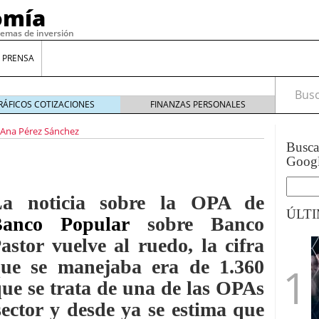
omía
temas de inversión
 PRENSA
Busca
RÁFICOS COTIZACIONES
FINANZAS PERSONALES
Ana Pérez Sánchez
Busc
Goog
a noticia sobre la OPA de
ÚLT
Banco Popular
sobre Banco
astor vuelve al ruedo, la cifra
gilidad: ¿Por qué el Préstamo Promotor privado
ue se manejaba era de 1.360
12 de diciembre de 2025
que se trata de una de las OPAs
mo aprovechar esta opción para gestionar tus
re de 2025
ector y desde ya se estima que
ambién es una decisión financiera: cómo anticiparte