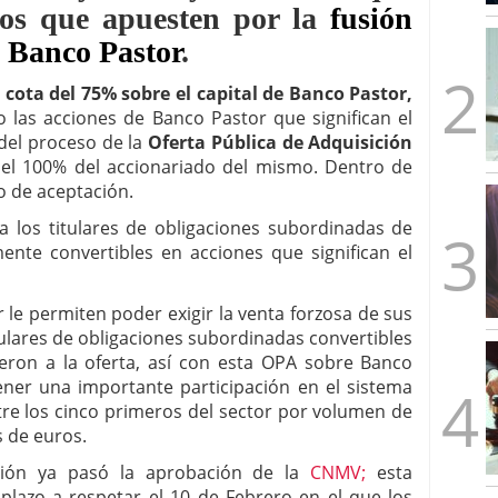
los que apuesten por la
fusión
mbre de 2025
ware punto de venta?
3 de octubre de 2025
 Banco Pastor
.
cota del 75% sobre el capital de Banco Pastor,
 las acciones de Banco Pastor que significan el
del proceso de la
Oferta Pública de Adquisición
el 100% del accionariado del mismo. Dentro de
o de aceptación.
a los titulares de obligaciones subordinadas de
nte convertibles en acciones que significan el
le permiten poder exigir la venta forzosa de sus
itulares de obligaciones subordinadas convertibles
ron a la oferta, así con esta OPA sobre Banco
ner una importante participación en el sistema
tre los cinco primeros del sector por volumen de
s de euros.
ción ya pasó la aprobación de la
CNMV;
esta
lazo a respetar el 10 de Febrero en el que los