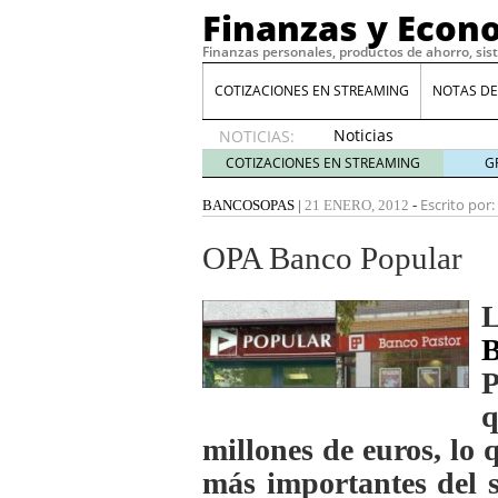
Finanzas y Econ
Finanzas personales, productos de ahorro, sis
COTIZACIONES EN STREAMING
NOTAS DE
Noticias
NOTICIAS:
de XRP
COTIZACIONES EN STREAMING
G
por qué
las
Escrito por:
BANCOS
OPAS
|
21 ENERO, 2012
-
alertas
de
OPA Banco Popular
whales
suelen
L
llegar
tarde
16
de abril
P
de 2026
Comparativa Costes vs A
q
acelera la rentabilidad?
millones de euros, lo 
Meses sin intereses: Có
compras
24 de noviemb
más importantes del s
Planificar tu herencia t