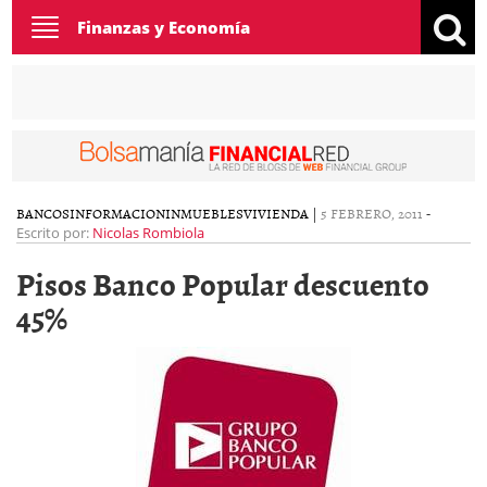
Toggle
Finanzas y Economía
navigation
BANCOS
INFORMACION
INMUEBLES
VIVIENDA
|
5 FEBRERO, 2011
-
Escrito por:
Nicolas Rombiola
Pisos Banco Popular descuento
45%