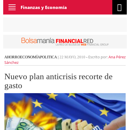
Toggle
Finanzas y Economía
navigation
Escrito por:
Ana Pérez
AHORRO
ECONOMÍA
POLITICA
|
22 MAYO, 2010
-
Sánchez
Nuevo plan anticrisis recorte de
gasto