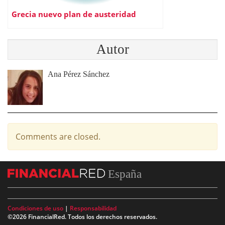
Grecia nuevo plan de austeridad
Autor
Ana Pérez Sánchez
Comments are closed.
España
Condiciones de uso
|
Responsabilidad
©2026 FinancialRed. Todos los derechos reservados.